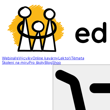
Webináře
Výcviky
Online kavárny
Lektoři
Témata
Školení na míru
Pro školy
Blog
Shop