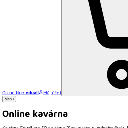
Online klub
eduall
Můj účet
Menu
Online kavárna
Kavárna Eduall pro SP na téma "Spolupráce s vedením školy, 