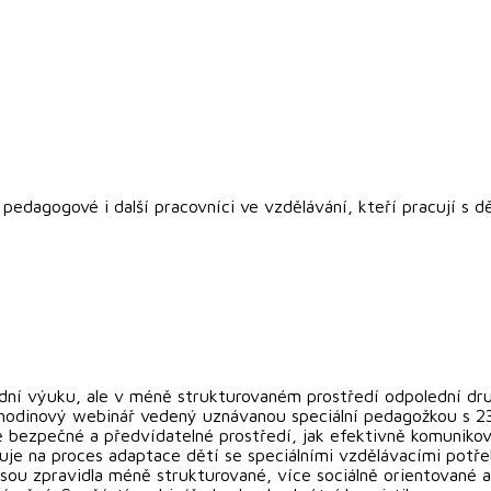
pedagogové i další pracovníci ve vzdělávání, kteří pracují s d
ní výuku, ale v méně strukturovaném prostředí odpolední druži
hodinový webinář vedený uznávanou speciální pedagožkou s 23l
ě bezpečné a předvídatelné prostředí, jak efektivně komunik
řuje na proces adaptace dětí se speciálními vzdělávacími potře
sou zpravidla méně strukturované, více sociálně orientované a 