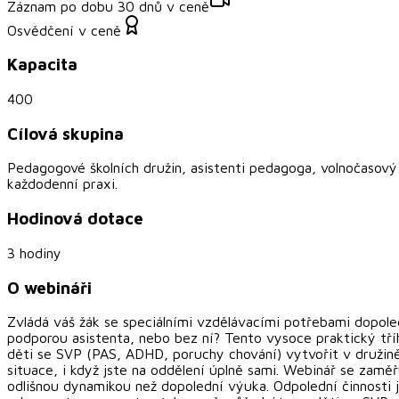
Záznam po dobu 30 dnů v ceně
Osvědčení v ceně
Kapacita
400
Cílová skupina
Pedagogové školních družin, asistenti pedagoga, volnočasový 
každodenní praxi.
Hodinová dotace
3 hodiny
O webináři
Zvládá váš žák se speciálními vzdělávacími potřebami dopoled
podporou asistenta, nebo bez ní? Tento vysoce praktický tří
děti se SVP (PAS, ADHD, poruchy chování) vytvořit v družin
situace, i když jste na oddělení úplně sami. Webinář se zamě
odlišnou dynamikou než dopolední výuka. Odpolední činnosti j