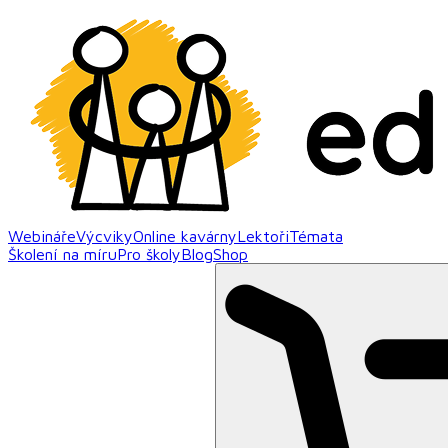
Webináře
Výcviky
Online kavárny
Lektoři
Témata
Školení na míru
Pro školy
Blog
Shop