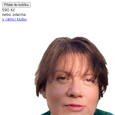
Přidat do košíku
590
Kč
nebo
zdarma
v rámci
klubu