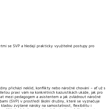
ětmi se SVP a hledají prakticky využitelné postupy pro
ny přichází neklid, konflikty nebo náročné chování – ať už s
etou praxí vám na konkrétních kazuistikách ukáže, jak pro
ovat mezi pedagogem a asistentem a jak zvládnout náročné
bami (SVP) v prostředí školní družiny, které se vyznačuje
kladou zvýšené nároky na samostatnost, flexibilitu i