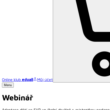
Online klub
eduall
Můj účet
Menu
Webinář
Adaptace dětí se SVP ve školní družině s asistentkou pedago