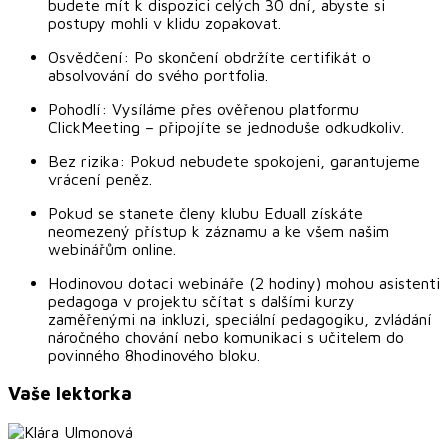
budete mít k dispozici celých 30 dní, abyste si
postupy mohli v klidu zopakovat.
Osvědčení: Po skončení obdržíte certifikát o
absolvování do svého portfolia.
Pohodlí: Vysíláme přes ověřenou platformu
ClickMeeting – připojíte se jednoduše odkudkoliv.
Bez rizika: Pokud nebudete spokojeni, garantujeme
vrácení peněz.
Pokud se stanete členy klubu Eduall získáte
neomezený přístup k záznamu a ke všem našim
webinářům online.
Hodinovou dotaci webináře (2 hodiny) mohou asistenti
pedagoga v projektu sčítat s dalšími kurzy
zaměřenými na inkluzi, speciální pedagogiku, zvládání
náročného chování nebo komunikaci s učitelem do
povinného 8hodinového bloku.
Vaše lektorka