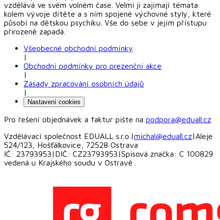
vzdělává ve svém volném čase. Velmi ji zajímají témata
kolem vývoje dítěte a s ním spojené výchovné styly, které
působí na dětskou psychiku. Vše do sebe v jejím přístupu
přirozeně zapadá.
Všeobecné obchodní podmínky
|
Obchodní podmínky pro prezenční akce
|
Zásady zpracování osobních údajů
|
Nastavení cookies
Pro řešení objednávek a faktur pište na
podpora@eduall.cz
Vzdělávací společnost EDUALL s.r.o.
|
michal@eduall.cz
|
Aleje
524/123, Hošťálkovice, 72528 Ostrava
IČ: 23793953
|
DIČ: CZ23793953
|
Spisová značka: C 100829
vedená u Krajského soudu v Ostravě