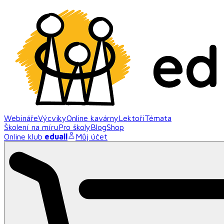
Webináře
Výcviky
Online kavárny
Lektoři
Témata
Školení na míru
Pro školy
Blog
Shop
Online klub
eduall
Můj účet