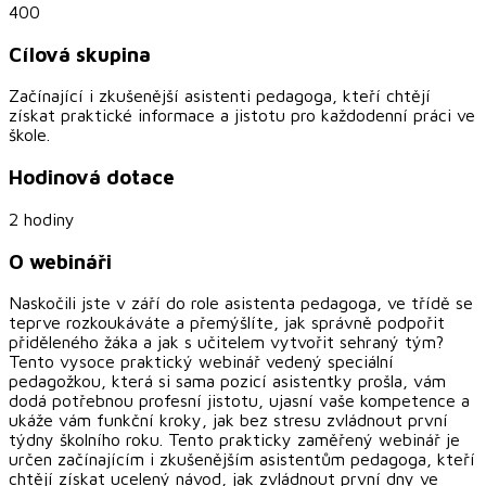
400
Cílová skupina
Začínající i zkušenější asistenti pedagoga, kteří chtějí
získat praktické informace a jistotu pro každodenní práci ve
škole.
Hodinová dotace
2 hodiny
O webináři
Naskočili jste v září do role asistenta pedagoga, ve třídě se
teprve rozkoukáváte a přemýšlíte, jak správně podpořit
přiděleného žáka a jak s učitelem vytvořit sehraný tým?
Tento vysoce praktický webinář vedený speciální
pedagožkou, která si sama pozicí asistentky prošla, vám
dodá potřebnou profesní jistotu, ujasní vaše kompetence a
ukáže vám funkční kroky, jak bez stresu zvládnout první
týdny školního roku. Tento prakticky zaměřený webinář je
určen začínajícím i zkušenějším asistentům pedagoga, kteří
chtějí získat ucelený návod, jak zvládnout první dny ve