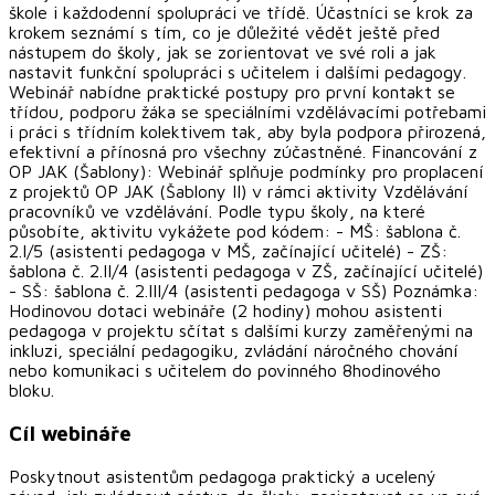
škole i každodenní spolupráci ve třídě. Účastníci se krok za
krokem seznámí s tím, co je důležité vědět ještě před
nástupem do školy, jak se zorientovat ve své roli a jak
nastavit funkční spolupráci s učitelem i dalšími pedagogy.
Webinář nabídne praktické postupy pro první kontakt se
třídou, podporu žáka se speciálními vzdělávacími potřebami
i práci s třídním kolektivem tak, aby byla podpora přirozená,
efektivní a přínosná pro všechny zúčastněné. Financování z
OP JAK (Šablony): Webinář splňuje podmínky pro proplacení
z projektů OP JAK (Šablony II) v rámci aktivity Vzdělávání
pracovníků ve vzdělávání. Podle typu školy, na které
působíte, aktivitu vykážete pod kódem: - MŠ: šablona č.
2.I/5 (asistenti pedagoga v MŠ, začínající učitelé) - ZŠ:
šablona č. 2.II/4 (asistenti pedagoga v ZŠ, začínající učitelé)
- SŠ: šablona č. 2.III/4 (asistenti pedagoga v SŠ) Poznámka:
Hodinovou dotaci webináře (2 hodiny) mohou asistenti
pedagoga v projektu sčítat s dalšími kurzy zaměřenými na
inkluzi, speciální pedagogiku, zvládání náročného chování
nebo komunikaci s učitelem do povinného 8hodinového
bloku.
Cíl webináře
Poskytnout asistentům pedagoga praktický a ucelený