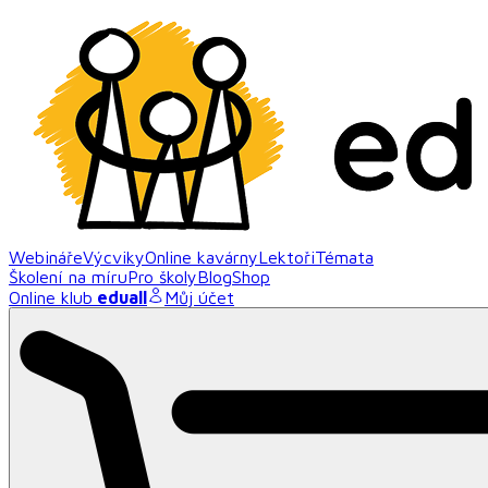
Webináře
Výcviky
Online kavárny
Lektoři
Témata
Školení na míru
Pro školy
Blog
Shop
Online klub
eduall
Můj účet