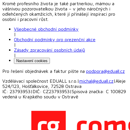
Kromě profesního života je také partnerkou, mámou a
vášnivou pozorovatelkou života – v jeho náročných i
odlehčených okamžicích, které jí přinášejí inspiraci pro
osobní i pracovní růst.
Všeobecné obchodní podmínky
|
Obchodní podmínky pro prezenční akce
|
Zásady zpracování osobních údajů
|
Nastavení cookies
Pro řešení objednávek a faktur pište na
podpora@eduall.cz
Vzdělávací společnost EDUALL s.r.o.
|
michal@eduall.cz
|
Aleje
524/123, Hošťálkovice, 72528 Ostrava
IČ: 23793953
|
DIČ: CZ23793953
|
Spisová značka: C 100829
vedená u Krajského soudu v Ostravě