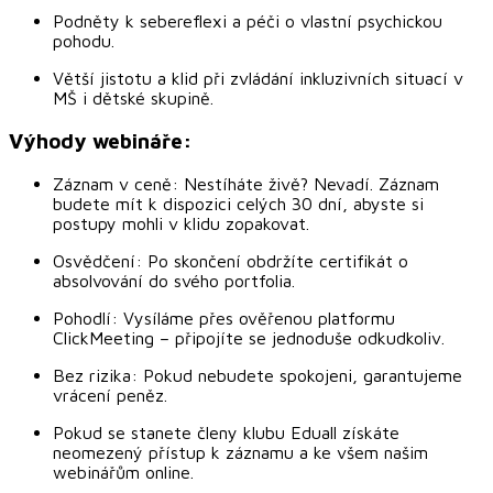
Podněty k sebereflexi a péči o vlastní psychickou
pohodu.
Větší jistotu a klid při zvládání inkluzivních situací v
MŠ i dětské skupině.
Výhody webináře:
Záznam v ceně: Nestíháte živě? Nevadí. Záznam
budete mít k dispozici celých 30 dní, abyste si
postupy mohli v klidu zopakovat.
Osvědčení: Po skončení obdržíte certifikát o
absolvování do svého portfolia.
Pohodlí: Vysíláme přes ověřenou platformu
ClickMeeting – připojíte se jednoduše odkudkoliv.
Bez rizika: Pokud nebudete spokojeni, garantujeme
vrácení peněz.
Pokud se stanete členy klubu Eduall získáte
neomezený přístup k záznamu a ke všem našim
webinářům online.