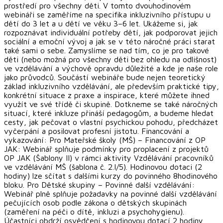
prostředí pro všechny děti. V tomto dvouhodinovém
webináři se zaměříme na specifika inkluzivního přístupu u
dětí do 3 let a u dětí ve věku 3–6 let. Ukážeme si, jak
rozpoznávat individuální potřeby dětí, jak podporovat jejich
sociální a emoční vývoj a jak se v této náročné práci starat
také sami o sebe. Zamyslíme se nad tím, co je pro takové
děti (nebo možná pro všechny děti bez ohledu na odlišnost)
ve vzdělávání a výchově opravdu důležité a kde je naše role
jako průvodců. Součástí webináře bude nejen teoretický
základ inkluzivního vzdělávání, ale především praktické tipy,
konkrétní situace z praxe a inspirace, které můžete ihned
využít ve své třídě či skupině. Dotkneme se také náročných
situací, které inkluze přináší pedagogům, a budeme hledat
cesty, jak pečovat o vlastní psychickou pohodu, předcházet
vyčerpání a posilovat profesní jistotu. Financování a
vykazování: Pro Mateřské školy (MŠ) – Financování z OP
JAK: Webinář splňuje podmínky pro proplacení z projektů
OP JAK (Šablony II) v rámci aktivity Vzdělávání pracovníků
ve vzdělávání MŠ (šablona č. 2.I/5). Hodinovou dotaci (2
hodiny) lze sčítat s dalšími kurzy do povinného 8hodinového
bloku. Pro Dětské skupiny – Povinné další vzdělávání:
Webinář plně splňuje požadavky na povinné další vzdělávání
pečujících osob podle zákona o dětských skupinách
(zaměření na péči o dítě, inkluzi a psychohygienu).
Účastníci obdrží osvědčení s hodinovou dotací 2 hodiny,