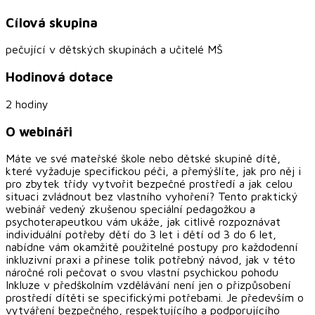
Cílová skupina
pečující v dětských skupinách a učitelé MŠ
Hodinová dotace
2 hodiny
O webináři
Máte ve své mateřské škole nebo dětské skupině dítě,
které vyžaduje specifickou péči, a přemýšlíte, jak pro něj i
pro zbytek třídy vytvořit bezpečné prostředí a jak celou
situaci zvládnout bez vlastního vyhoření? Tento praktický
webinář vedený zkušenou speciální pedagožkou a
psychoterapeutkou vám ukáže, jak citlivě rozpoznávat
individuální potřeby dětí do 3 let i dětí od 3 do 6 let,
nabídne vám okamžitě použitelné postupy pro každodenní
inkluzivní praxi a přinese tolik potřebný návod, jak v této
náročné roli pečovat o svou vlastní psychickou pohodu
Inkluze v předškolním vzdělávání není jen o přizpůsobení
prostředí dítěti se specifickými potřebami. Je především o
vytváření bezpečného, respektujícího a podporujícího