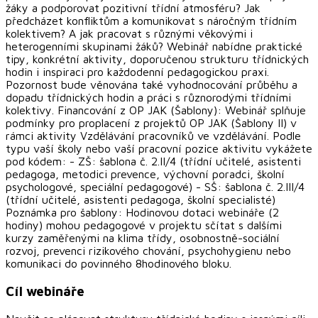
žáky a podporovat pozitivní třídní atmosféru? Jak
předcházet konfliktům a komunikovat s náročným třídním
kolektivem? A jak pracovat s různými věkovými i
heterogenními skupinami žáků? Webinář nabídne praktické
tipy, konkrétní aktivity, doporučenou strukturu třídnických
hodin i inspiraci pro každodenní pedagogickou praxi.
Pozornost bude věnována také vyhodnocování průběhu a
dopadu třídnických hodin a práci s různorodými třídními
kolektivy. Financování z OP JAK (Šablony): Webinář splňuje
podmínky pro proplacení z projektů OP JAK (Šablony II) v
rámci aktivity Vzdělávání pracovníků ve vzdělávání. Podle
typu vaší školy nebo vaší pracovní pozice aktivitu vykážete
pod kódem: - ZŠ: šablona č. 2.II/4 (třídní učitelé, asistenti
pedagoga, metodici prevence, výchovní poradci, školní
psychologové, speciální pedagogové) - SŠ: šablona č. 2.III/4
(třídní učitelé, asistenti pedagoga, školní specialisté)
Poznámka pro šablony: Hodinovou dotaci webináře (2
hodiny) mohou pedagogové v projektu sčítat s dalšími
kurzy zaměřenými na klima třídy, osobnostně-sociální
rozvoj, prevenci rizikového chování, psychohygienu nebo
komunikaci do povinného 8hodinového bloku.
Cíl webináře