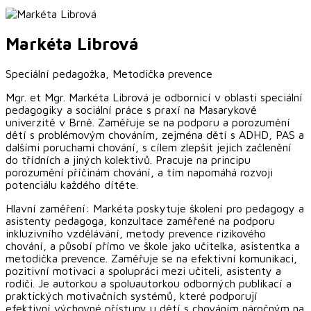
Markéta
Librová
Speciální pedagožka, Metodička prevence
Mgr. et Mgr. Markéta Librová je odbornicí v oblasti speciální
pedagogiky a sociální práce s praxí na Masarykově
univerzitě v Brně. Zaměřuje se na podporu a porozumění
dětí s problémovým chováním, zejména dětí s ADHD, PAS a
dalšími poruchami chování, s cílem zlepšit jejich začlenění
do třídních a jiných kolektivů. Pracuje na principu
porozumění příčinám chování, a tím napomáhá rozvoji
potenciálu každého dítěte.
Hlavní zaměření: Markéta poskytuje školení pro pedagogy a
asistenty pedagoga, konzultace zaměřené na podporu
inkluzivního vzdělávání, metody prevence rizikového
chování, a působí přímo ve škole jako učitelka, asistentka a
metodička prevence. Zaměřuje se na efektivní komunikaci,
pozitivní motivaci a spolupráci mezi učiteli, asistenty a
rodiči. Je autorkou a spoluautorkou odborných publikací a
praktických motivačních systémů, které podporují
efektivní výchovné přístupy u dětí s chováním náročným na