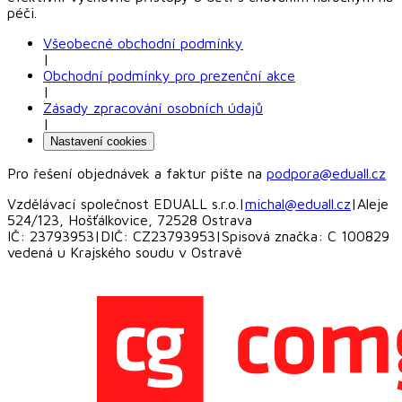
péči.
Všeobecné obchodní podmínky
|
Obchodní podmínky pro prezenční akce
|
Zásady zpracování osobních údajů
|
Nastavení cookies
Pro řešení objednávek a faktur pište na
podpora@eduall.cz
Vzdělávací společnost EDUALL s.r.o.
|
michal@eduall.cz
|
Aleje
524/123, Hošťálkovice, 72528 Ostrava
IČ: 23793953
|
DIČ: CZ23793953
|
Spisová značka: C 100829
vedená u Krajského soudu v Ostravě