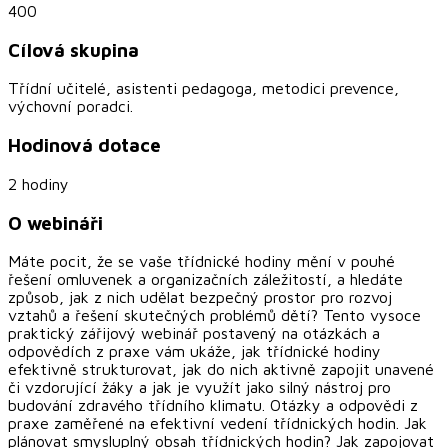
400
Cílová skupina
Třídní učitelé, asistenti pedagoga, metodici prevence,
výchovní poradci.
Hodinová dotace
2 hodiny
O webináři
Máte pocit, že se vaše třídnické hodiny mění v pouhé
řešení omluvenek a organizačních záležitostí, a hledáte
způsob, jak z nich udělat bezpečný prostor pro rozvoj
vztahů a řešení skutečných problémů dětí? Tento vysoce
praktický zářijový webinář postavený na otázkách a
odpovědích z praxe vám ukáže, jak třídnické hodiny
efektivně strukturovat, jak do nich aktivně zapojit unavené
či vzdorující žáky a jak je využít jako silný nástroj pro
budování zdravého třídního klimatu. Otázky a odpovědi z
praxe zaměřené na efektivní vedení třídnických hodin. Jak
plánovat smysluplný obsah třídnických hodin? Jak zapojovat