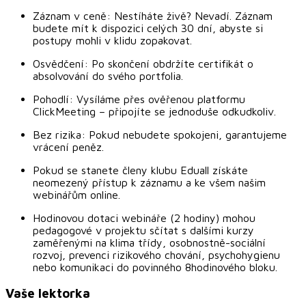
Záznam v ceně: Nestíháte živě? Nevadí. Záznam
budete mít k dispozici celých 30 dní, abyste si
postupy mohli v klidu zopakovat.
Osvědčení: Po skončení obdržíte certifikát o
absolvování do svého portfolia.
Pohodlí: Vysíláme přes ověřenou platformu
ClickMeeting – připojíte se jednoduše odkudkoliv.
Bez rizika: Pokud nebudete spokojeni, garantujeme
vrácení peněz.
Pokud se stanete členy klubu Eduall získáte
neomezený přístup k záznamu a ke všem našim
webinářům online.
Hodinovou dotaci webináře (2 hodiny) mohou
pedagogové v projektu sčítat s dalšími kurzy
zaměřenými na klima třídy, osobnostně-sociální
rozvoj, prevenci rizikového chování, psychohygienu
nebo komunikaci do povinného 8hodinového bloku.
Vaše lektorka