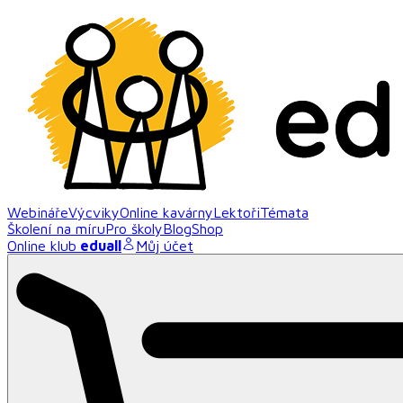
Webináře
Výcviky
Online kavárny
Lektoři
Témata
Školení na míru
Pro školy
Blog
Shop
Online klub
eduall
Můj účet