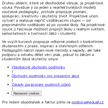
Druhou oblastí, které se dlouhodobě věnuje, je projektová
výuka. Považuje ji za jeden z nejefektivnějších modelů
současné pedagogiky, protože propojuje poznání,
spolupráci, kreativitu i skutečný život. Projektové učení
vytváří a realizuje napříč vzdělávacími stupni — od
preprimárního vzdělávání až po vysoké školy. Na projektové
výuce ji fascinuje možnost propojit školu s reálným světem,
samostatností a tvořivostí žáků i studentů.
Ve svých kurzech propojuje odborné znalosti s konkrétními
zkušenostmi z praxe, inspirací a otevřeným sdílením.
Pedagogům nabízí nejen nové metody a nápady, ale také
podporu a odvahu dělat věci jinak, pokud to žákům a
studentům dává skutečný smysl.
Všeobecné obchodní podmínky
|
Obchodní podmínky pro prezenční akce
|
Zásady zpracování osobních údajů
|
Nastavení cookies
Pro řešení objednávek a faktur pište na
podpora@eduall.cz