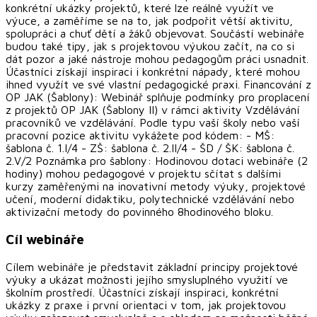
konkrétní ukázky projektů, které lze reálně využít ve
výuce, a zaměříme se na to, jak podpořit větší aktivitu,
spolupráci a chuť dětí a žáků objevovat. Součástí webináře
budou také tipy, jak s projektovou výukou začít, na co si
dát pozor a jaké nástroje mohou pedagogům práci usnadnit.
Účastníci získají inspiraci i konkrétní nápady, které mohou
ihned využít ve své vlastní pedagogické praxi. Financování z
OP JAK (Šablony): Webinář splňuje podmínky pro proplacení
z projektů OP JAK (Šablony II) v rámci aktivity Vzdělávání
pracovníků ve vzdělávání. Podle typu vaší školy nebo vaší
pracovní pozice aktivitu vykážete pod kódem: - MŠ:
šablona č. 1.I/4 - ZŠ: šablona č. 2.II/4 - ŠD / ŠK: šablona č.
2.V/2 Poznámka pro šablony: Hodinovou dotaci webináře (2
hodiny) mohou pedagogové v projektu sčítat s dalšími
kurzy zaměřenými na inovativní metody výuky, projektové
učení, moderní didaktiku, polytechnické vzdělávání nebo
aktivizační metody do povinného 8hodinového bloku.
Cíl webináře
Cílem webináře je představit základní principy projektové
výuky a ukázat možnosti jejího smysluplného využití ve
školním prostředí. Účastníci získají inspiraci, konkrétní
ukázky z praxe i první orientaci v tom, jak projektovou