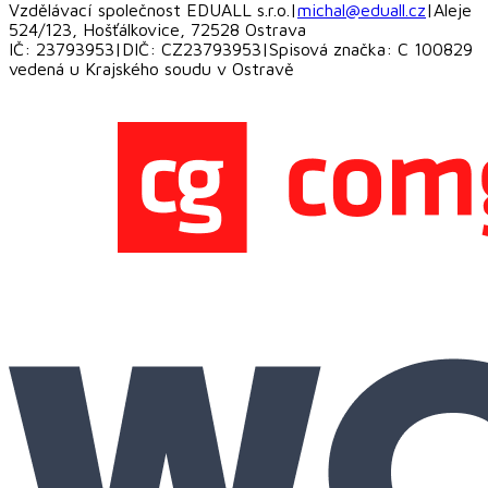
Vzdělávací společnost EDUALL s.r.o.
|
michal@eduall.cz
|
Aleje
524/123, Hošťálkovice, 72528 Ostrava
IČ: 23793953
|
DIČ: CZ23793953
|
Spisová značka: C 100829
vedená u Krajského soudu v Ostravě