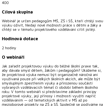
400
Cílová skupina
Webinář je určen pedagogům MŠ, ZŠ i SŠ, kteří chtějí svou
výuku oživit, hledají nové možnosti práce s dětmi a žáky a
chtějí se v tématu projektového vzdělávání cítit jistěji.
Hodinová dotace
2 hodiny
O webináři
Jak zařadit projektovou výuku do běžné školní praxe tak,
aby dávala smysl dětem, žákům i pedagogům? Ukážeme si,
že projektová výuka nemusí být organizačně náročná ani
využívaná pouze při velkých školních akcích, ale může být
smysluplným zpestřením výuky a přirozenou součástí
vybraných vzdělávacích témat či období během školního
roku. V tomto webináři si představíme základní principy
projektové výuky, její přínosy i možnosti využití napříč
vzděláváním — od tematických aktivit v MŠ až po
mezioborové projekty na ZŠ a SŠ. Společně se podíváme na