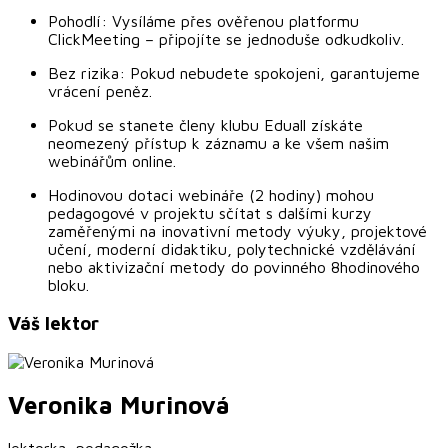
Pohodlí: Vysíláme přes ověřenou platformu
ClickMeeting – připojíte se jednoduše odkudkoliv.
Bez rizika: Pokud nebudete spokojeni, garantujeme
vrácení peněz.
Pokud se stanete členy klubu Eduall získáte
neomezený přístup k záznamu a ke všem našim
webinářům online.
Hodinovou dotaci webináře (2 hodiny) mohou
pedagogové v projektu sčítat s dalšími kurzy
zaměřenými na inovativní metody výuky, projektové
učení, moderní didaktiku, polytechnické vzdělávání
nebo aktivizační metody do povinného 8hodinového
bloku.
Váš lektor
Veronika
Murinová
lektorka, pedagožka