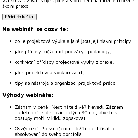
výuku zařazovat smysluplně a s ohledem na možnosti běžné
školní praxe.
Přidat do košíku
Na webináři se dozvíte:
co je projektová výuka a jaké jsou její hlavní principy,
jaké přínosy může mít pro žáky i pedagogy,
konkrétní příklady projektové výuky z praxe,
jak s projektovou výukou začít,
tipy na nástroje a organizaci projektové práce.
Výhody webináře:
Záznam v ceně: Nestíháte živě? Nevadí. Záznam
budete mít k dispozici celých 30 dní, abyste si
postupy mohli v klidu zopakovat.
Osvědčení: Po skončení obdržíte certifikát o
absolvování do svého portfolia.