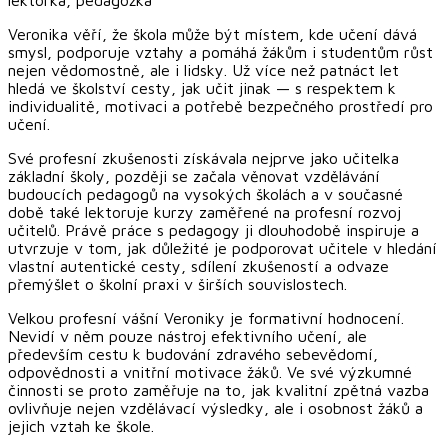
Veronika věří, že škola může být místem, kde učení dává
smysl, podporuje vztahy a pomáhá žákům i studentům růst
nejen vědomostně, ale i lidsky. Už více než patnáct let
hledá ve školství cesty, jak učit jinak — s respektem k
individualitě, motivaci a potřebě bezpečného prostředí pro
učení.
Své profesní zkušenosti získávala nejprve jako učitelka
základní školy, později se začala věnovat vzdělávání
budoucích pedagogů na vysokých školách a v současné
době také lektoruje kurzy zaměřené na profesní rozvoj
učitelů. Právě práce s pedagogy ji dlouhodobě inspiruje a
utvrzuje v tom, jak důležité je podporovat učitele v hledání
vlastní autentické cesty, sdílení zkušeností a odvaze
přemýšlet o školní praxi v širších souvislostech.
Velkou profesní vášní Veroniky je formativní hodnocení.
Nevidí v něm pouze nástroj efektivního učení, ale
především cestu k budování zdravého sebevědomí,
odpovědnosti a vnitřní motivace žáků. Ve své výzkumné
činnosti se proto zaměřuje na to, jak kvalitní zpětná vazba
ovlivňuje nejen vzdělávací výsledky, ale i osobnost žáků a
jejich vztah ke škole.