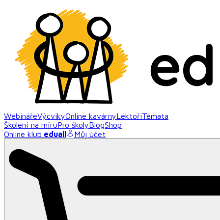
Webináře
Výcviky
Online kavárny
Lektoři
Témata
Školení na míru
Pro školy
Blog
Shop
Online klub
eduall
Můj účet