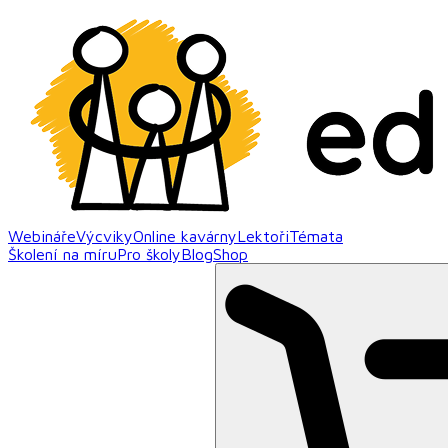
Webináře
Výcviky
Online kavárny
Lektoři
Témata
Školení na míru
Pro školy
Blog
Shop