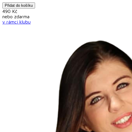
Přidat do košíku
490
Kč
nebo
zdarma
v rámci
klubu