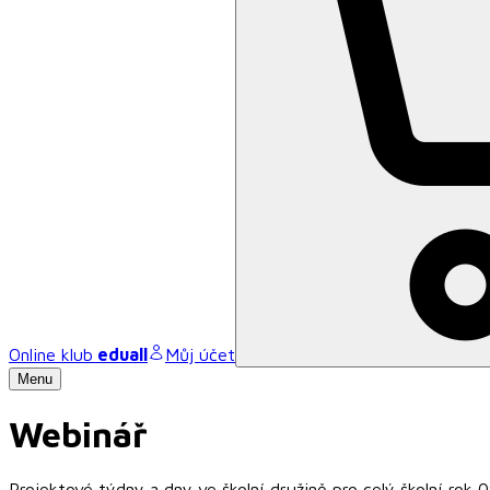
Online klub
eduall
Můj účet
Menu
Webinář
Projektové týdny a dny ve školní družině pro celý školní rok 