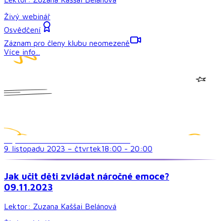
Živý webinář
Osvědčení
Záznam pro členy klubu neomezeně
Více info...
Psychické a emocionální zdraví dětí
9. listopadu 2023
–
čtvrtek
18:00
-
20:00
Jak učit děti zvládat náročné emoce?
09.11.2023
Lektor:
Zuzana Kaššai Belánová