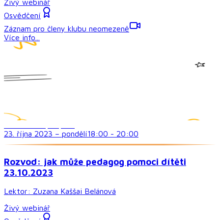
Živý webinář
Osvědčení
Záznam pro členy klubu neomezeně
Více info...
Rodičovská podpora
23. října 2023
–
pondělí
18:00
-
20:00
Rozvod: jak může pedagog pomoci dítěti
23.10.2023
Lektor:
Zuzana Kaššai Belánová
Živý webinář