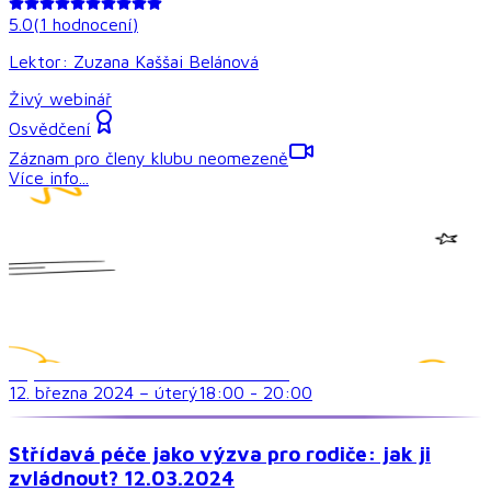
5.0
(
1
hodnocení
)
Lektor:
Zuzana Kaššai Belánová
Živý webinář
Osvědčení
Záznam pro členy klubu neomezeně
Více info...
Psychické a emocionální zdraví dětí
12. března 2024
–
úterý
18:00
-
20:00
Střídavá péče jako výzva pro rodiče: jak ji
zvládnout? 12.03.2024