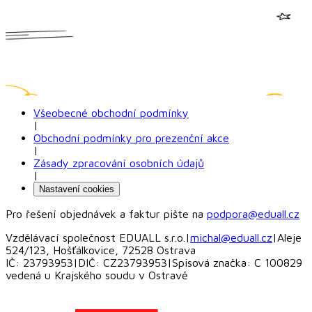
Všeobecné obchodní podmínky
|
Obchodní podmínky pro prezenční akce
|
Zásady zpracování osobních údajů
|
Nastavení cookies
Pro řešení objednávek a faktur pište na
podpora@eduall.cz
Vzdělávací společnost EDUALL s.r.o.
|
michal@eduall.cz
|
Aleje
524/123, Hošťálkovice, 72528 Ostrava
IČ: 23793953
|
DIČ: CZ23793953
|
Spisová značka: C 100829
vedená u Krajského soudu v Ostravě