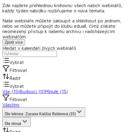
Zde najdete přehlednou knihovnu všech našich webinářů,
každý týden nabídku rozšiřujeme o nová témata.
Naše webináře můžete zakoupit a shlédnout po jednom,
nebo se můžete připojit do klubu
eduall
, čímž získáte
neomezený přístup k našemu archivu i nadcházejícím
webinářům.
Zjistit více
Hledat v kalendáři živých webinářů
Vybrat
Filtrovat
Řadit
Vybrat
Vše (
15
)
Budoucí (
0
)
Minulé (
15
)
Filtrovat
Všechny
Dle lektora: Zuzana Kaššai Belánová (15)
Dle témat
Řadit