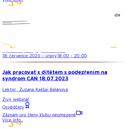
Speciálně pedagogická témata
18. července 2023
–
úterý
18:00
-
20:00
Jak pracovat s dítětem s podezřením na
syndrom CAN 18.07.2023
Lektor:
Zuzana Kaššai Belánová
Živý webinář
Osvědčení
Záznam pro členy klubu neomezeně
Více info...