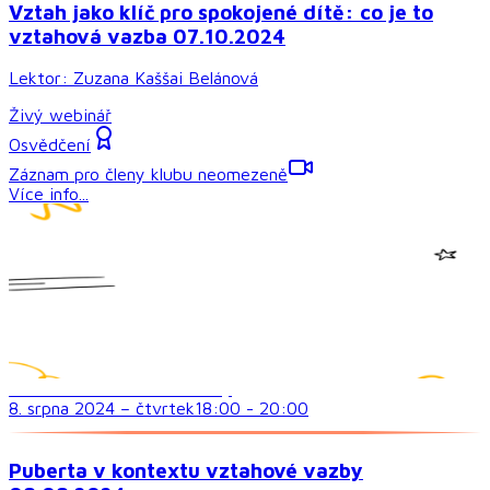
Vztah jako klíč pro spokojené dítě: co je to
vztahová vazba 07.10.2024
Lektor:
Zuzana Kaššai Belánová
Živý webinář
Osvědčení
Záznam pro členy klubu neomezeně
Více info...
Sociální dovednosti a vztahy
8. srpna 2024
–
čtvrtek
18:00
-
20:00
Puberta v kontextu vztahové vazby