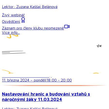
Lektor:
Zuzana Kaššai Belánová
Živý webinář
Osvědčení
Záznam pro členy klubu neomezeně
Více info...
Sociální dovednosti a vztahy
11. března 2024
–
pondělí
18:00
-
20:00
Nastavování hranic a budování vztahů s
náročnými žáky 11.03.2024
Lektor:
Zuzana Kaššai Belánová