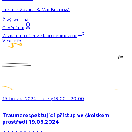
Lektor:
Zuzana Kaššai Belánová
Živý webinář
Osvědčení
Záznam pro členy klubu neomezeně
Více info...
Sociální dovednosti a vztahy
19. března 2024
–
úterý
18:00
-
20:00
Traumarespektující přístup ve školském
prostředí 19.03.2024