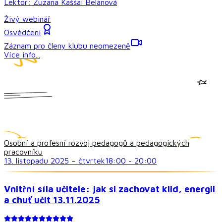
Lektor:
Zuzana Kaššai Belánová
Živý webinář
Osvědčení
Záznam pro členy klubu neomezeně
Více info...
Osobní a profesní rozvoj pedagogů a pedagogických
pracovníku
13. listopadu 2025
–
čtvrtek
18:00
-
20:00
Vnitřní síla učitele: jak si zachovat klid, energii
a chuť učit 13.11.2025