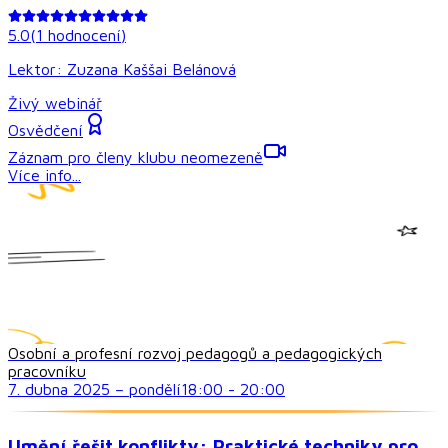
5.0
(
1
hodnocení
)
Lektor:
Zuzana Kaššai Belánová
Živý webinář
Osvědčení
Záznam pro členy klubu neomezeně
Více info...
Osobní a profesní rozvoj pedagogů a pedagogických
pracovníku
7. dubna 2025
–
pondělí
18:00
-
20:00
Umění řešit konflikty: Praktické techniky pro