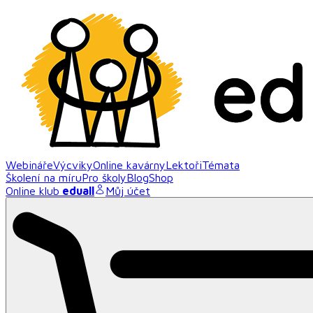
Webináře
Výcviky
Online kavárny
Lektoři
Témata
Školení na míru
Pro školy
Blog
Shop
Online klub
eduall
Můj účet