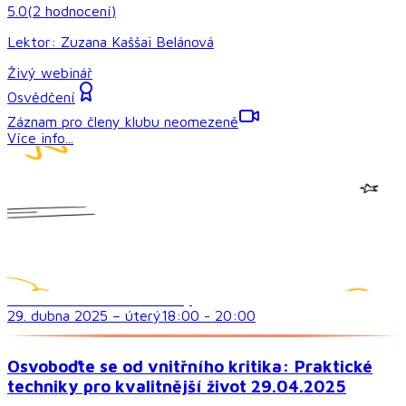
5.0
(
2
hodnocení
)
Lektor:
Zuzana Kaššai Belánová
Živý webinář
Osvědčení
Záznam pro členy klubu neomezeně
Více info...
Sociální dovednosti a vztahy
29. dubna 2025
–
úterý
18:00
-
20:00
Osvoboďte se od vnitřního kritika: Praktické
techniky pro kvalitnější život 29.04.2025