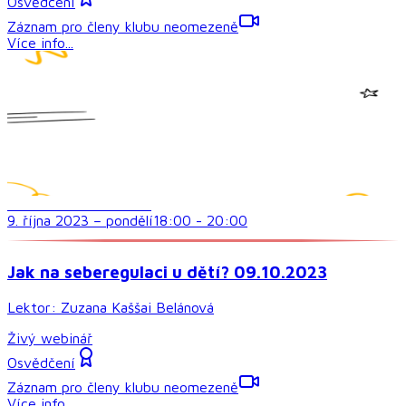
Osvědčení
Záznam pro členy klubu neomezeně
Více info...
Prevence a intervence
9. října 2023
–
pondělí
18:00
-
20:00
Jak na seberegulaci u dětí? 09.10.2023
Lektor:
Zuzana Kaššai Belánová
Živý webinář
Osvědčení
Záznam pro členy klubu neomezeně
Více info...