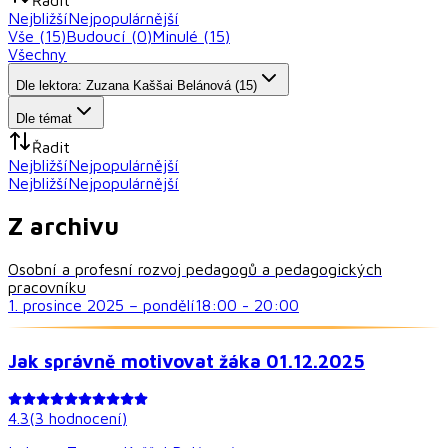
Nejbližší
Nejpopulárnější
Vše (
15
)
Budoucí (
0
)
Minulé (
15
)
Všechny
Dle lektora: Zuzana Kaššai Belánová (15)
Dle témat
Řadit
Nejbližší
Nejpopulárnější
Nejbližší
Nejpopulárnější
Z archivu
Osobní a profesní rozvoj pedagogů a pedagogických
pracovníku
1. prosince 2025
–
pondělí
18:00
-
20:00
Jak správně motivovat žáka 01.12.2025
4.3
(
3
hodnocení
)