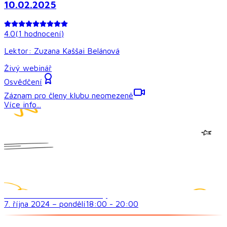
10.02.2025
4.0
(
1
hodnocení
)
Lektor:
Zuzana Kaššai Belánová
Živý webinář
Osvědčení
Záznam pro členy klubu neomezeně
Více info...
Sociální dovednosti a vztahy
7. října 2024
–
pondělí
18:00
-
20:00