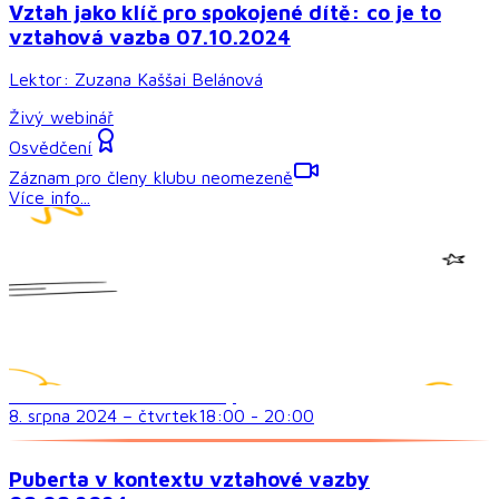
Vztah jako klíč pro spokojené dítě: co je to
vztahová vazba 07.10.2024
Lektor:
Zuzana Kaššai Belánová
Živý webinář
Osvědčení
Záznam pro členy klubu neomezeně
Více info...
Sociální dovednosti a vztahy
8. srpna 2024
–
čtvrtek
18:00
-
20:00
Puberta v kontextu vztahové vazby