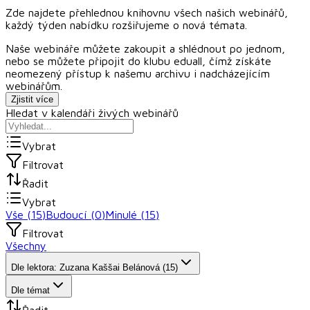
Zde najdete přehlednou knihovnu všech našich webinářů,
každý týden nabídku rozšiřujeme o nová témata.
Naše webináře můžete zakoupit a shlédnout po jednom,
nebo se můžete připojit do klubu
eduall
, čímž získáte
neomezený přístup k našemu archivu i nadcházejícím
webinářům.
Zjistit více
Hledat v kalendáři živých webinářů
Vybrat
Filtrovat
Řadit
Vybrat
Vše (
15
)
Budoucí (
0
)
Minulé (
15
)
Filtrovat
Všechny
Dle lektora: Zuzana Kaššai Belánová (15)
Dle témat
Řadit