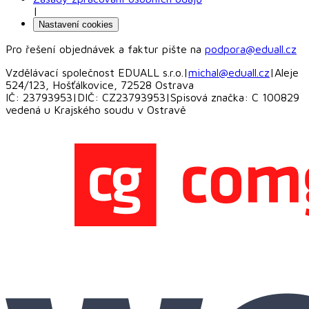
|
Nastavení cookies
Pro řešení objednávek a faktur pište na
podpora@eduall.cz
Vzdělávací společnost EDUALL s.r.o.
|
michal@eduall.cz
|
Aleje
524/123, Hošťálkovice, 72528 Ostrava
IČ: 23793953
|
DIČ: CZ23793953
|
Spisová značka: C 100829
vedená u Krajského soudu v Ostravě