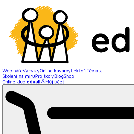
Webináře
Výcviky
Online kavárny
Lektoři
Témata
Školení na míru
Pro školy
Blog
Shop
Online klub
eduall
Můj účet