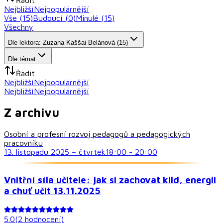
Nejbližší
Nejpopulárnější
Vše (
15
)
Budoucí (
0
)
Minulé (
15
)
Všechny
Dle lektora: Zuzana Kaššai Belánová (15)
Dle témat
Řadit
Nejbližší
Nejpopulárnější
Nejbližší
Nejpopulárnější
Z archivu
Osobní a profesní rozvoj pedagogů a pedagogických
pracovníku
13. listopadu 2025
–
čtvrtek
18:00
-
20:00
Vnitřní síla učitele: jak si zachovat klid, energii
a chuť učit 13.11.2025
5.0
(
2
hodnocení
)