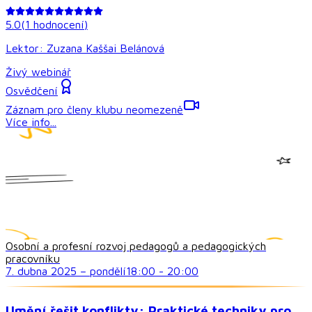
5.0
(
1
hodnocení
)
Lektor:
Zuzana Kaššai Belánová
Živý webinář
Osvědčení
Záznam pro členy klubu neomezeně
Více info...
Osobní a profesní rozvoj pedagogů a pedagogických
pracovníku
7. dubna 2025
–
pondělí
18:00
-
20:00
Umění řešit konflikty: Praktické techniky pro