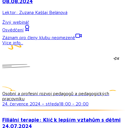
08.08.2024
Lektor:
Zuzana Kaššai Belánová
Živý webinář
Osvědčení
Záznam pro členy klubu neomezeně
Více info...
Osobní a profesní rozvoj pedagogů a pedagogických
pracovníku
24. července 2024
–
středa
18:00
-
20:00
Filiální terapie: Klíč k lepším vztahům s dětmi
24.07.2024