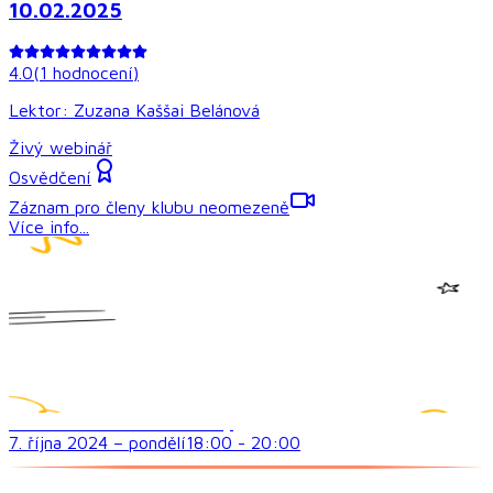
10.02.2025
4.0
(
1
hodnocení
)
Lektor:
Zuzana Kaššai Belánová
Živý webinář
Osvědčení
Záznam pro členy klubu neomezeně
Více info...
Sociální dovednosti a vztahy
7. října 2024
–
pondělí
18:00
-
20:00