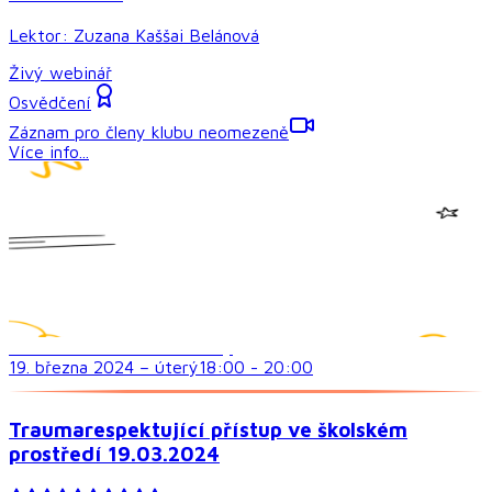
Lektor:
Zuzana Kaššai Belánová
Živý webinář
Osvědčení
Záznam pro členy klubu neomezeně
Více info...
Sociální dovednosti a vztahy
19. března 2024
–
úterý
18:00
-
20:00
Traumarespektující přístup ve školském
prostředí 19.03.2024