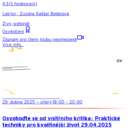
4.3
(
3
hodnocení
)
Lektor:
Zuzana Kaššai Belánová
Živý webinář
Osvědčení
Záznam pro členy klubu neomezeně
Více info...
Sociální dovednosti a vztahy
29. dubna 2025
–
úterý
18:00
-
20:00
Osvoboďte se od vnitřního kritika: Praktické
techniky pro kvalitnější život 29.04.2025