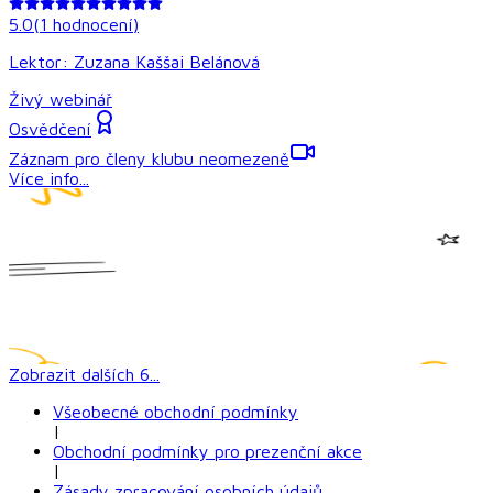
5.0
(
1
hodnocení
)
Lektor:
Zuzana Kaššai Belánová
Živý webinář
Osvědčení
Záznam pro členy klubu neomezeně
Více info...
Zobrazit dalších
6
...
Všeobecné obchodní podmínky
|
Obchodní podmínky pro prezenční akce
|
Zásady zpracování osobních údajů