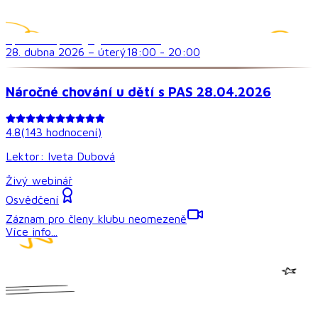
Speciálně pedagogická témata
28. dubna 2026
–
úterý
18:00
-
20:00
Náročné chování u dětí s PAS 28.04.2026
4.8
(
143
hodnocení
)
Lektor:
Iveta Dubová
Živý webinář
Osvědčení
Záznam pro členy klubu neomezeně
Více info...