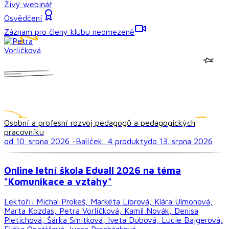
Živý webinář
Osvědčení
Záznam pro členy klubu neomezeně
Osobní a profesní rozvoj pedagogů a pedagogických
pracovníku
od 10. srpna 2026 -
Balíček:
4
produkt
y
do 13. srpna 2026
Online letní škola Eduall 2026 na téma
"Komunikace a vztahy"
Lektoři:
Michal Prokeš, Markéta Librová, Klára Ulmonová,
Marta Kozdas, Petra Vorlíčková, Kamil Novák, Denisa
Pletichová, Šárka Smitková, Iveta Dubová, Lucie Bajgerová,
Eliška Opatřilová, Ivana Procházková