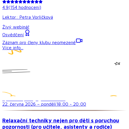
4.9
(
154
hodnocení
)
Lektor:
Petra Vorlíčková
Živý webinář
Osvědčení
Záznam pro členy klubu neomezeně
Více info...
Speciálně pedagogická témata
22. června 2026
–
pondělí
18:00
-
20:00
Relaxační techniky nejen pro děti s poruchou
pozornosti (pro učitele, asistenty a rodiče)