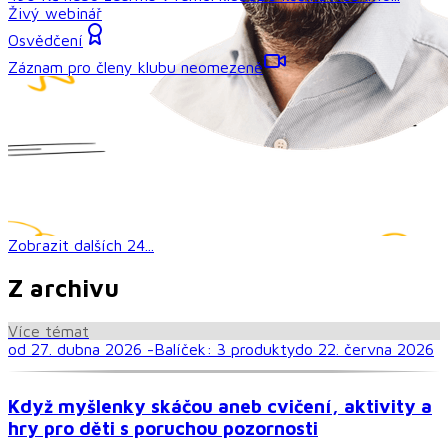
Živý webinář
Osvědčení
Záznam pro členy klubu neomezeně
Zobrazit dalších
24
...
Z archivu
Více témat
od 27. dubna 2026 -
Balíček:
3
produkt
y
do 22. června 2026
Když myšlenky skáčou aneb cvičení, aktivity a
hry pro děti s poruchou pozornosti