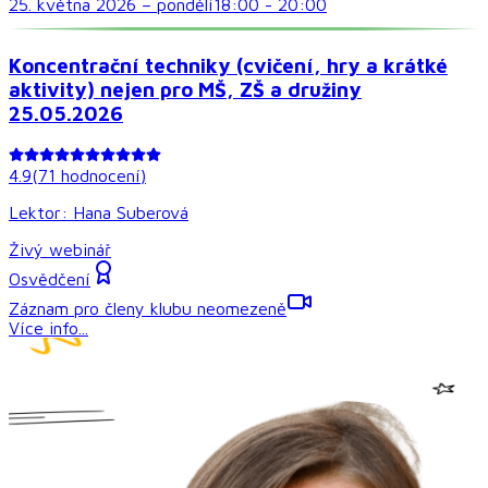
25. května 2026
–
pondělí
18:00
-
20:00
Koncentrační techniky (cvičení, hry a krátké
aktivity) nejen pro MŠ, ZŠ a družiny
25.05.2026
4.9
(
71
hodnocení
)
Lektor:
Hana Suberová
Živý webinář
Osvědčení
Záznam pro členy klubu neomezeně
Více info...