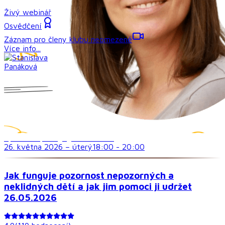
Živý webinář
Osvědčení
Záznam pro členy klubu neomezeně
Více info...
Speciálně pedagogická témata
26. května 2026
–
úterý
18:00
-
20:00
Jak funguje pozornost nepozorných a
neklidných dětí a jak jim pomoci ji udržet
26.05.2026