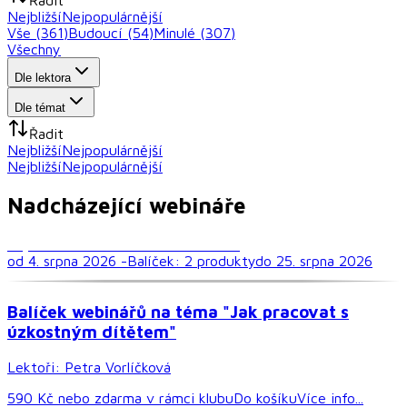
Nejbližší
Nejpopulárnější
Vše (
361
)
Budoucí (
54
)
Minulé (
307
)
Všechny
Dle lektora
Dle témat
Řadit
Nejbližší
Nejpopulárnější
Nejbližší
Nejpopulárnější
Nadcházející webináře
Psychické a emocionální zdraví dětí
od 4. srpna 2026 -
Balíček:
2
produkt
y
do 25. srpna 2026
Balíček webinářů na téma "Jak pracovat s
úzkostným dítětem"
Lektoři:
Petra Vorlíčková
590 Kč
nebo
zdarma
v rámci
klubu
Do košíku
Více info...