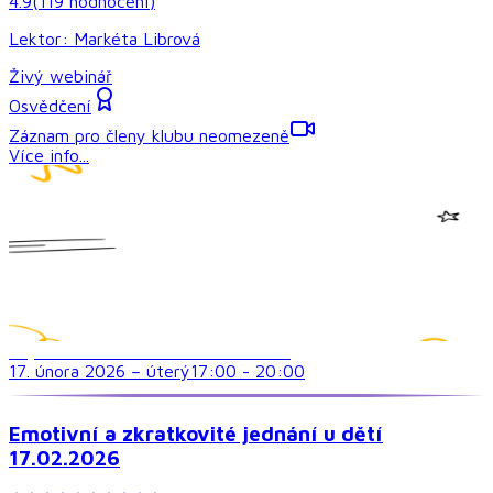
4.9
(
119
hodnocení
)
Lektor:
Markéta Librová
Živý webinář
Osvědčení
Záznam pro členy klubu neomezeně
Více info...
Psychické a emocionální zdraví dětí
17. února 2026
–
úterý
17:00
-
20:00
Emotivní a zkratkovité jednání u dětí
17.02.2026