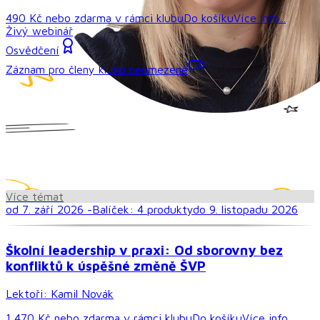
490 Kč
nebo
zdarma
v rámci
klubu
Do košíku
Více info...
Živý webinář
Osvědčení
Záznam pro členy klubu neomezeně
Více témat
od 7. září 2026 -
Balíček:
4
produkt
y
do 9. listopadu 2026
Školní leadership v praxi: Od sborovny bez
konfliktů k úspěšné změně ŠVP
Lektoři:
Kamil Novák
1 470 Kč
nebo
zdarma
v rámci
klubu
Do košíku
Více info...