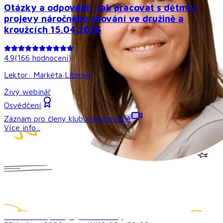
Otázky a odpovědi: Jak pracovat s dětmi s
projevy náročného chování ve družině a
kroužcích 15.04.2026
4.9
(
166
hodnocení
)
Lektor:
Markéta Librová
Živý webinář
Osvědčení
Záznam pro členy klubu neomezeně
Více info...
Inovativní a pedagogické metody