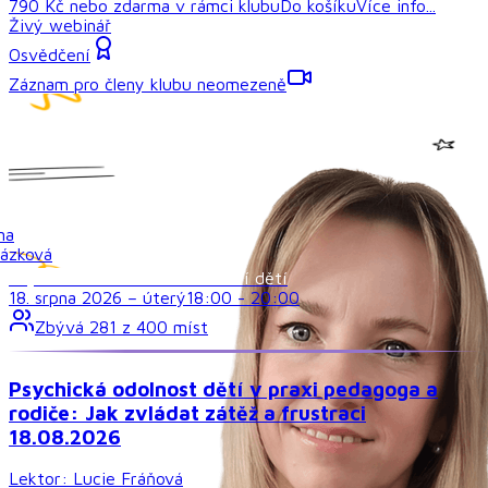
790 Kč
nebo
zdarma
v rámci
klubu
Do košíku
Více info...
Živý webinář
Osvědčení
Záznam pro členy klubu neomezeně
Psychické a emocionální zdraví dětí
18. srpna 2026
–
úterý
18:00
-
20:00
Zbývá
281
z
400
míst
Psychická odolnost dětí v praxi pedagoga a
rodiče: Jak zvládat zátěž a frustraci
18.08.2026
Lektor:
Lucie Fráňová