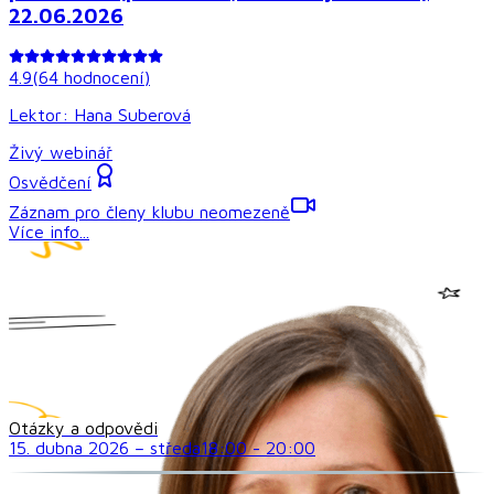
22.06.2026
4.9
(
64
hodnocení
)
Lektor:
Hana Suberová
Živý webinář
Osvědčení
Záznam pro členy klubu neomezeně
Více info...
Otázky a odpovědi
15. dubna 2026
–
středa
18:00
-
20:00