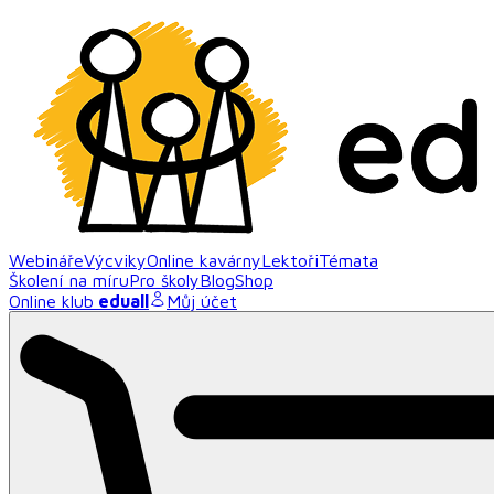
Webináře
Výcviky
Online kavárny
Lektoři
Témata
Školení na míru
Pro školy
Blog
Shop
Online klub
eduall
Můj účet