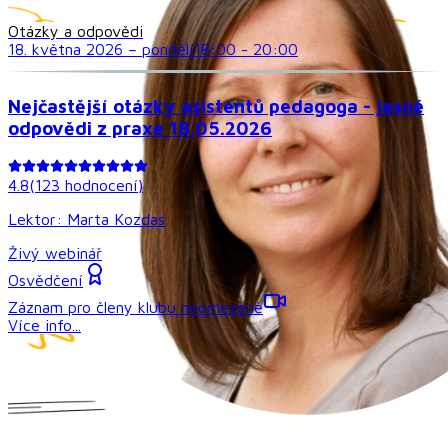
Otázky a odpovědi
18. května 2026
–
pondělí
18:00
-
20:00
Nejčastější otázky asistentů pedagoga - jasné
odpovědi z praxe 18.05.2026
4.8
(
123
hodnocení
)
Lektor:
Marta Kozdas
Živý webinář
Osvědčení
Záznam pro členy klubu neomezeně
Více info...