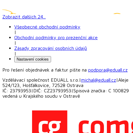
Zobrazit dalších
24
...
Všeobecné obchodní podmínky
|
Obchodní podmínky pro prezenční akce
|
Zásady zpracování osobních údajů
|
Nastavení cookies
Pro řešení objednávek a faktur pište na
podpora@eduall.cz
Vzdělávací společnost EDUALL s.r.o.
|
michal@eduall.cz
|
Aleje
524/123, Hošťálkovice, 72528 Ostrava
IČ: 23793953
|
DIČ: CZ23793953
|
Spisová značka: C 100829
vedená u Krajského soudu v Ostravě