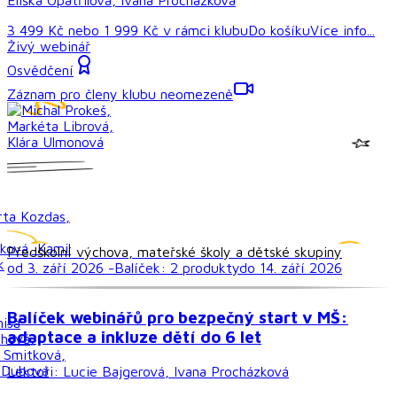
3 499 Kč
nebo
1 999 Kč
v rámci
klubu
Do košíku
Více info...
Živý webinář
Osvědčení
Záznam pro členy klubu neomezeně
Předškolní výchova, mateřské školy a dětské skupiny
od 3. září 2026 -
Balíček:
2
produkt
y
do 14. září 2026
Balíček webinářů pro bezpečný start v MŠ:
adaptace a inkluze dětí do 6 let
Lektoři:
Lucie Bajgerová, Ivana Procházková