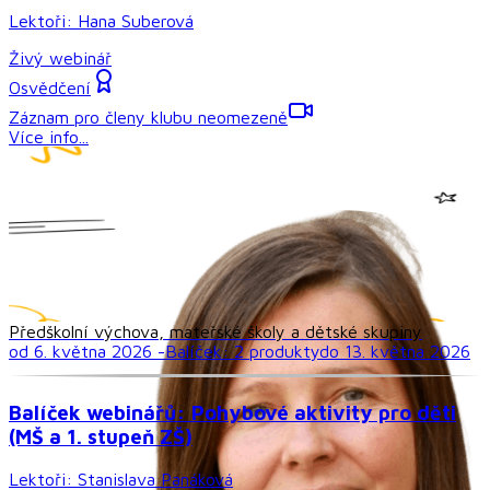
Lektoři:
Hana Suberová
Živý webinář
Osvědčení
Záznam pro členy klubu neomezeně
Více info...
Předškolní výchova, mateřské školy a dětské skupiny
od 6. května 2026 -
Balíček:
2
produkt
y
do 13. května 2026
Balíček webinářů: Pohybové aktivity pro děti
(MŠ a 1. stupeň ZŠ)
Lektoři:
Stanislava Panáková