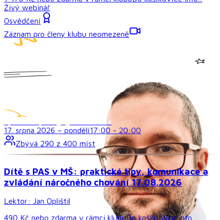
Živý webinář
Osvědčení
Záznam pro členy klubu neomezeně
Speciálně pedagogická témata
17. srpna 2026
–
pondělí
17:00
-
20:00
Zbývá
290
z
400
míst
Dítě s PAS v MŠ: praktické tipy, komunikace a
zvládání náročného chování 17.08.2026
Lektor:
Jan Oplištil
490 Kč
nebo
zdarma
v rámci
klubu
Do košíku
Více info...