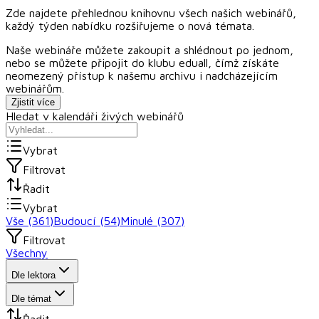
Zde najdete přehlednou knihovnu všech našich webinářů,
každý týden nabídku rozšiřujeme o nová témata.
Naše webináře můžete zakoupit a shlédnout po jednom,
nebo se můžete připojit do klubu
eduall
, čímž získáte
neomezený přístup k našemu archivu i nadcházejícím
webinářům.
Zjistit více
Hledat v kalendáři živých webinářů
Vybrat
Filtrovat
Řadit
Vybrat
Vše (
361
)
Budoucí (
54
)
Minulé (
307
)
Filtrovat
Všechny
Dle lektora
Dle témat
Řadit