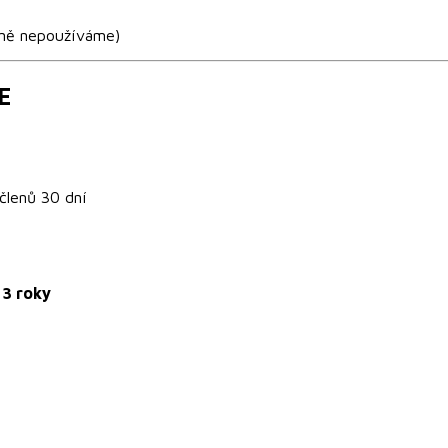
lně nepoužíváme)
E
ečlenů 30 dní
 3 roky