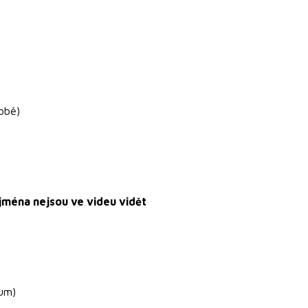
době)
h jména nejsou ve videu vidět
tum)