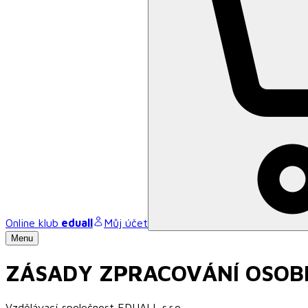
Online klub
eduall
Můj účet
Menu
ZÁSADY ZPRACOVÁNÍ OSOB
Vzdělávací společnost EDUALL s.r.o.