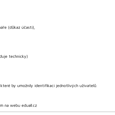
áře (důkaz účasti),
duje technicky)
eré by umožnily identifikaci jednotlivých uživatelů.
ím na webu eduall.cz