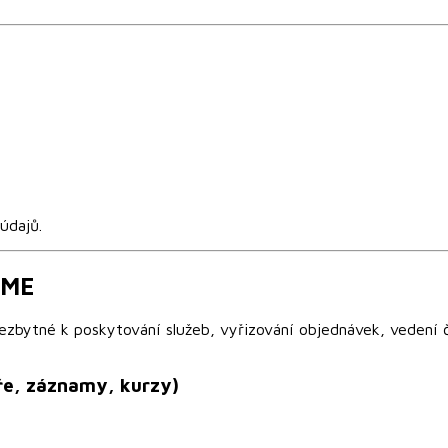
údajů.
ÁME
bytné k poskytování služeb, vyřizování objednávek, vedení čl
áře, záznamy, kurzy)