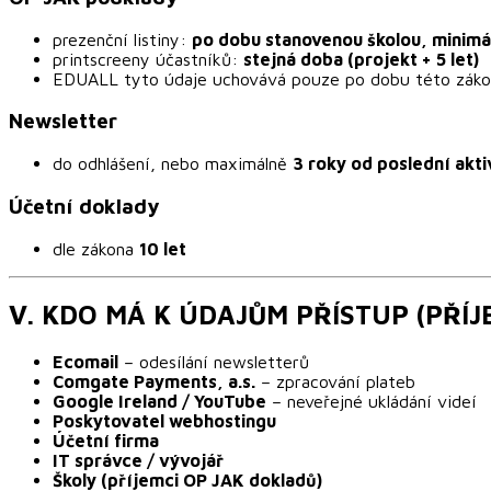
prezenční listiny:
po dobu stanovenou školou, minimál
printscreeny účastníků:
stejná doba (projekt + 5 let)
EDUALL tyto údaje uchovává pouze po dobu této zákon
Newsletter
do odhlášení, nebo maximálně
3 roky od poslední akti
Účetní doklady
dle zákona
10 let
V. KDO MÁ K ÚDAJŮM PŘÍSTUP (PŘÍJ
Ecomail
– odesílání newsletterů
Comgate Payments, a.s.
– zpracování plateb
Google Ireland / YouTube
– neveřejné ukládání videí
Poskytovatel webhostingu
Účetní firma
IT správce / vývojář
Školy (příjemci OP JAK dokladů)