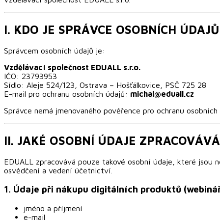
I. KDO JE SPRÁVCE OSOBNÍCH ÚDAJŮ
Správcem osobních údajů je:
Vzdělávací společnost EDUALL s.r.o.
IČO: 23793953
Sídlo: Aleje 524/123, Ostrava – Hošťálkovice, PSČ 725 28
E-mail pro ochranu osobních údajů:
michal@eduall.cz
Správce nemá jmenovaného pověřence pro ochranu osobních 
II. JAKÉ OSOBNÍ ÚDAJE ZPRACOVÁV
EDUALL zpracovává pouze takové osobní údaje, které jsou nez
osvědčení a vedení účetnictví.
1. Údaje při nákupu digitálních produktů (webin
jméno a příjmení
e-mail