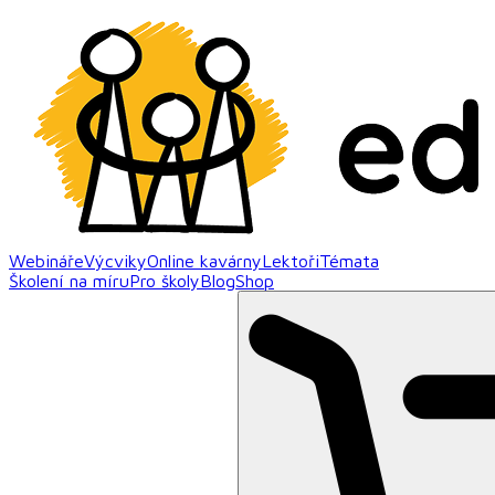
Webináře
Výcviky
Online kavárny
Lektoři
Témata
Školení na míru
Pro školy
Blog
Shop