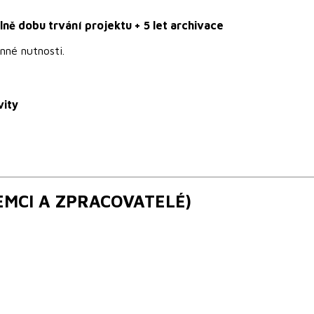
ně dobu trvání projektu + 5 let archivace
né nutnosti.
vity
EMCI A ZPRACOVATELÉ)