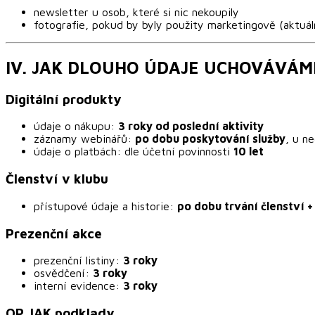
newsletter u osob, které si nic nekoupily
fotografie, pokud by byly použity marketingově (aktuá
IV. JAK DLOUHO ÚDAJE UCHOVÁVÁM
Digitální produkty
údaje o nákupu:
3 roky od poslední aktivity
záznamy webinářů:
po dobu poskytování služby
, u n
údaje o platbách: dle účetní povinnosti
10 let
Členství v klubu
přístupové údaje a historie:
po dobu trvání členství +
Prezenční akce
prezenční listiny:
3 roky
osvědčení:
3 roky
interní evidence:
3 roky
OP JAK podklady