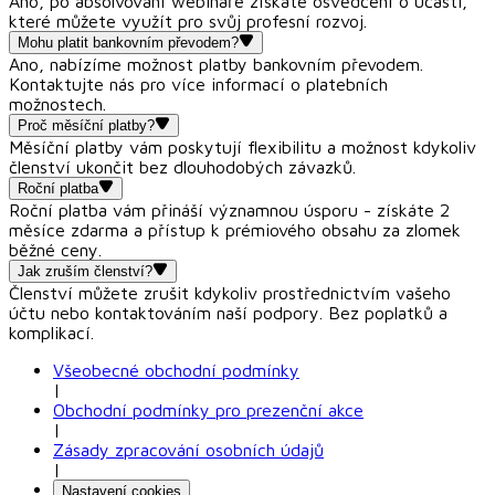
Ano, po absolvování webináře získáte osvědčení o účasti,
které můžete využít pro svůj profesní rozvoj.
Mohu platit bankovním převodem?
Ano, nabízíme možnost platby bankovním převodem.
Kontaktujte nás pro více informací o platebních
možnostech.
Proč měsíční platby?
Měsíční platby vám poskytují flexibilitu a možnost kdykoliv
členství ukončit bez dlouhodobých závazků.
Roční platba
Roční platba vám přináší významnou úsporu - získáte 2
měsíce zdarma a přístup k prémiového obsahu za zlomek
běžné ceny.
Jak zruším členství?
Členství můžete zrušit kdykoliv prostřednictvím vašeho
účtu nebo kontaktováním naší podpory. Bez poplatků a
komplikací.
Všeobecné obchodní podmínky
|
Obchodní podmínky pro prezenční akce
|
Zásady zpracování osobních údajů
|
Nastavení cookies