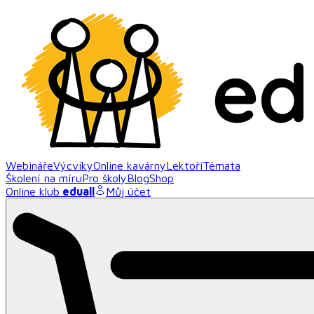
Webináře
Výcviky
Online kavárny
Lektoři
Témata
Školení na míru
Pro školy
Blog
Shop
Online klub
eduall
Můj účet