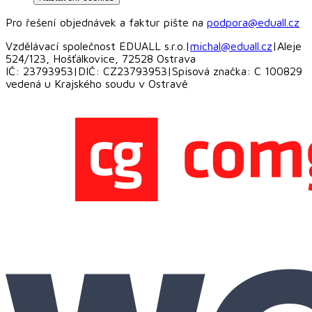
Pro řešení objednávek a faktur pište na
podpora@eduall.cz
Vzdělávací společnost EDUALL s.r.o.
|
michal@eduall.cz
|
Aleje
524/123, Hošťálkovice, 72528 Ostrava
IČ: 23793953
|
DIČ: CZ23793953
|
Spisová značka: C 100829
vedená u Krajského soudu v Ostravě