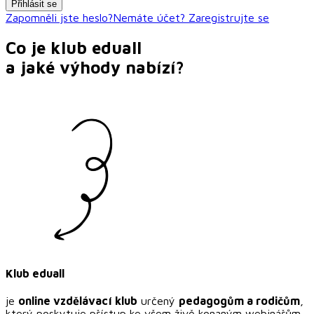
Přihlásit se
Zapomněli jste heslo?
Nemáte účet? Zaregistrujte se
Co je klub
eduall
a jaké výhody nabízí?
Klub
eduall
je
online vzdělávací klub
určený
pedagogům a rodičům
,
který poskytuje přístup ke všem živě konaným webinářům