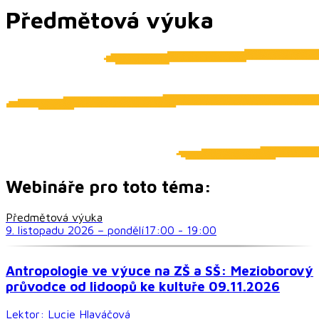
Předmětová výuka
Webináře pro toto téma:
Předmětová výuka
9. listopadu 2026
–
pondělí
17:00
-
19:00
Antropologie ve výuce na ZŠ a SŠ: Mezioborový
průvodce od lidoopů ke kultuře 09.11.2026
Lektor:
Lucie Hlaváčová