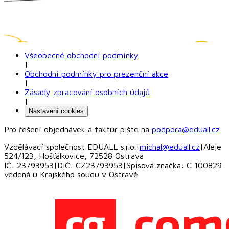
Všeobecné obchodní podmínky
|
Obchodní podmínky pro prezenční akce
|
Zásady zpracování osobních údajů
|
Nastavení cookies
Pro řešení objednávek a faktur pište na
podpora@eduall.cz
Vzdělávací společnost EDUALL s.r.o.
|
michal@eduall.cz
|
Aleje
524/123, Hošťálkovice, 72528 Ostrava
IČ: 23793953
|
DIČ: CZ23793953
|
Spisová značka: C 100829
vedená u Krajského soudu v Ostravě