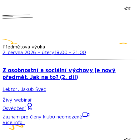
Předmětová výuka
2. června 2026
–
úterý
18:00
-
21:00
Z osobnostní a sociální výchovy je nový
předmět. Jak na to? (2. díl)
Lektor:
Jakub Švec
Živý webinář
Osvědčení
Záznam pro členy klubu neomezeně
Více info...