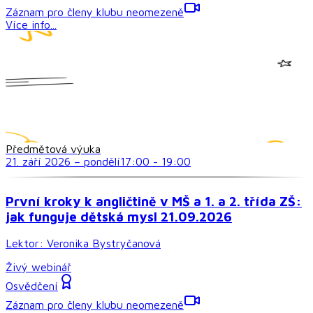
Záznam pro členy klubu neomezeně
Více info...
Předmětová výuka
21. září 2026
–
pondělí
17:00
-
19:00
První kroky k angličtině v MŠ a 1. a 2. třída ZŠ:
jak funguje dětská mysl 21.09.2026
Lektor:
Veronika Bystryčanová
Živý webinář
Osvědčení
Záznam pro členy klubu neomezeně