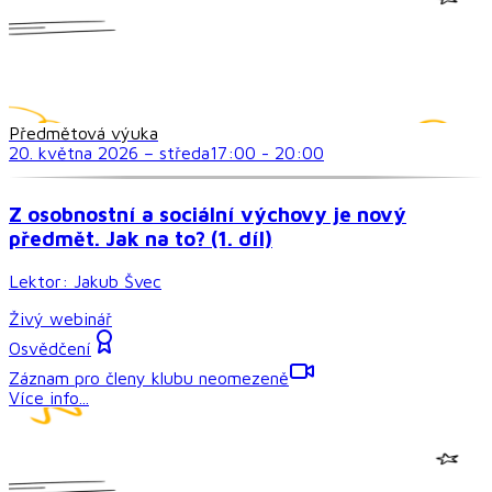
Předmětová výuka
20. května 2026
–
středa
17:00
-
20:00
Z osobnostní a sociální výchovy je nový
předmět. Jak na to? (1. díl)
Lektor:
Jakub Švec
Živý webinář
Osvědčení
Záznam pro členy klubu neomezeně
Více info...