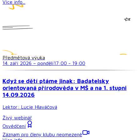
Více info...
Předmětová výuka
14. září 2026
–
pondělí
17:00
-
19:00
Když se dětí ptáme jinak: Badatelsky
orientovaná přírodověda v MŠ a na 1. stupni
14.09.2026
Lektor:
Lucie Hlaváčová
Živý webinář
Osvědčení
Záznam pro členy klubu neomezeně
Více info...