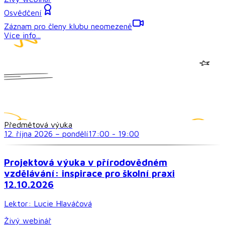
Osvědčení
Záznam pro členy klubu neomezeně
Více info...
Předmětová výuka
12. října 2026
–
pondělí
17:00
-
19:00
Projektová výuka v přírodovědném
vzdělávání: inspirace pro školní praxi
12.10.2026
Lektor:
Lucie Hlaváčová
Živý webinář