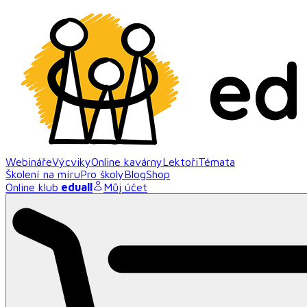
Webináře
Výcviky
Online kavárny
Lektoři
Témata
Školení na míru
Pro školy
Blog
Shop
Online klub
eduall
Můj účet