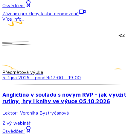
Osvědčení
Záznam pro členy klubu neomezeně
Více info...
Předmětová výuka
5. října 2026
–
pondělí
17:00
-
19:00
Angličtina v souladu s novým RVP - jak využít
rutiny, hry i knihy ve výuce 05.10.2026
Lektor:
Veronika Bystryčanová
Živý webinář
Osvědčení