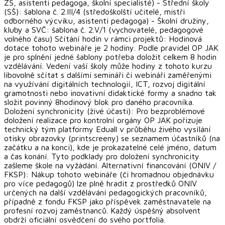
ZŠ, asistenti pedagoga, školní specialisté) - Střední školy
(SŠ): šablona č. 2.III/4 (středoškolští učitelé, mistři
odborného výcviku, asistenti pedagoga) - Školní družiny,
kluby a SVČ: šablona č. 2.V/1 (vychovatelé, pedagogové
volného času) Sčítání hodin v rámci projektů: Hodinová
dotace tohoto webináře je 2 hodiny. Podle pravidel OP JAK
je pro splnění jedné šablony potřeba doložit celkem 8 hodin
vzdělávání. Vedení vaší školy může hodiny z tohoto kurzu
libovolně sčítat s dalšími semináři či webináři zaměřenými
na využívání digitálních technologií, ICT, rozvoj digitální
gramotnosti nebo inovativní didaktické formy a snadno tak
složit povinný 8hodinový blok pro daného pracovníka.
Doložení synchronicity (živé účasti): Pro bezproblémové
doložení realizace pro kontrolní orgány OP JAK pořizuje
technický tým platformy Eduall v průběhu živého vysílání
otisky obrazovky (printscreeny) se seznamem účastníků (na
začátku a na konci), kde je prokazatelné celé jméno, datum
a čas konání. Tyto podklady pro doložení synchronicity
zašleme škole na vyžádání. Alternativní financování (ONIV /
FKSP): Nákup tohoto webináře (či hromadnou objednávku
pro více pedagogů) lze plně hradit z prostředků ONIV
určených na další vzdělávání pedagogických pracovníků,
případně z fondu FKSP jako příspěvek zaměstnavatele na
profesní rozvoj zaměstnanců. Každý úspěšný absolvent
obdrží oficiální osvědčení do svého portfolia.