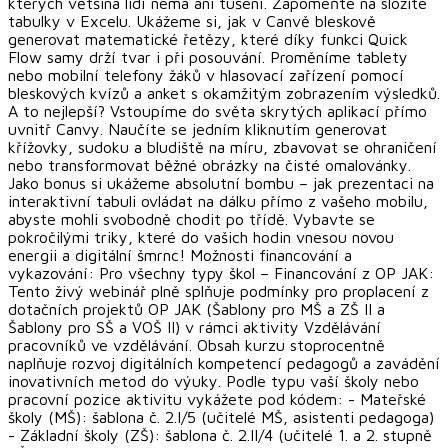
kterých většina lidí nemá ani tušení. Zapomeňte na složité
tabulky v Excelu. Ukážeme si, jak v Canvě bleskově
generovat matematické řetězy, které díky funkci Quick
Flow samy drží tvar i při posouvání. Proměníme tablety
nebo mobilní telefony žáků v hlasovací zařízení pomocí
bleskových kvízů a anket s okamžitým zobrazením výsledků.
A to nejlepší? Vstoupíme do světa skrytých aplikací přímo
uvnitř Canvy. Naučíte se jedním kliknutím generovat
křížovky, sudoku a bludiště na míru, zbavovat se ohraničení
nebo transformovat běžné obrázky na čisté omalovánky.
Jako bonus si ukážeme absolutní bombu – jak prezentaci na
interaktivní tabuli ovládat na dálku přímo z vašeho mobilu,
abyste mohli svobodně chodit po třídě. Vybavte se
pokročilými triky, které do vašich hodin vnesou novou
energii a digitální šmrnc! Možnosti financování a
vykazování: Pro všechny typy škol – Financování z OP JAK:
Tento živý webinář plně splňuje podmínky pro proplacení z
dotačních projektů OP JAK (Šablony pro MŠ a ZŠ II a
Šablony pro SŠ a VOŠ II) v rámci aktivity Vzdělávání
pracovníků ve vzdělávání. Obsah kurzu stoprocentně
naplňuje rozvoj digitálních kompetencí pedagogů a zavádění
inovativních metod do výuky. Podle typu vaší školy nebo
pracovní pozice aktivitu vykážete pod kódem: - Mateřské
školy (MŠ): šablona č. 2.I/5 (učitelé MŠ, asistenti pedagoga)
- Základní školy (ZŠ): šablona č. 2.II/4 (učitelé 1. a 2. stupně