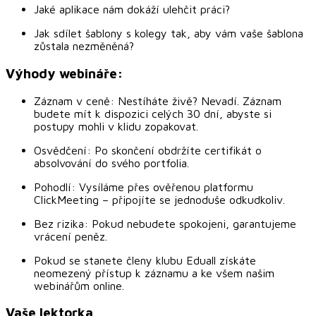
Jaké aplikace nám dokáží ulehčit práci?
Jak sdílet šablony s kolegy tak, aby vám vaše šablona
zůstala nezměněná?
Výhody webináře:
Záznam v ceně: Nestíháte živě? Nevadí. Záznam
budete mít k dispozici celých 30 dní, abyste si
postupy mohli v klidu zopakovat.
Osvědčení: Po skončení obdržíte certifikát o
absolvování do svého portfolia.
Pohodlí: Vysíláme přes ověřenou platformu
ClickMeeting – připojíte se jednoduše odkudkoliv.
Bez rizika: Pokud nebudete spokojeni, garantujeme
vrácení peněz.
Pokud se stanete členy klubu Eduall získáte
neomezený přístup k záznamu a ke všem našim
webinářům online.
Vaše lektorka