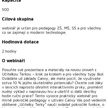
Kapacita
500
Cílová skupina
webinář je určen pro pedagogy ZŠ, MŠ, SŠ a pro všechny
co se zajímají o moderní technologie.
Hodinová dotace
2 hodiny
O webináři
Posuňte své prezentace a materiály na novou úroveň s
Učitelkou Terkou – krok za krokem a pro všechny typy škol.
Ovládáte už základy Canvy, ale máte pocit, že využíváte
sotva 10 % jejího skutečného potenciálu? Chcete své žáky
v lavicích naprosto ohromit interaktivními prvky, proměnit
nudný výklad v napínavou hru a ušetřit si další desítky
hodin ruční práce? Tento vysoce praktický webinář pro
mírně pokročilé pedagogy v užívání Canvy Vás pod vedením
oblíbené „Učitelky Terky“ naučí ovládat pokročilé funkce, o