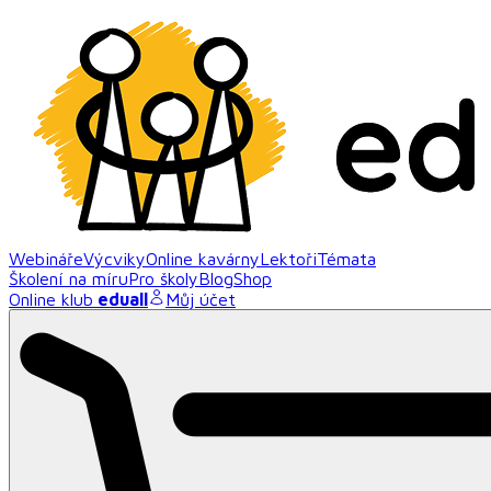
Webináře
Výcviky
Online kavárny
Lektoři
Témata
Školení na míru
Pro školy
Blog
Shop
Online klub
eduall
Můj účet