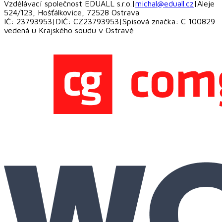
Vzdělávací společnost EDUALL s.r.o.
|
michal@eduall.cz
|
Aleje
524/123, Hošťálkovice, 72528 Ostrava
IČ: 23793953
|
DIČ: CZ23793953
|
Spisová značka: C 100829
vedená u Krajského soudu v Ostravě