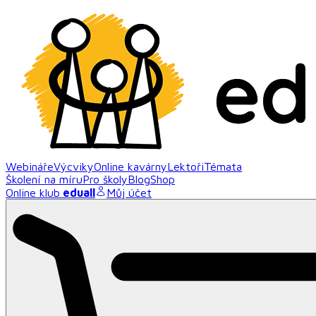
Webináře
Výcviky
Online kavárny
Lektoři
Témata
Školení na míru
Pro školy
Blog
Shop
Online klub
eduall
Můj účet