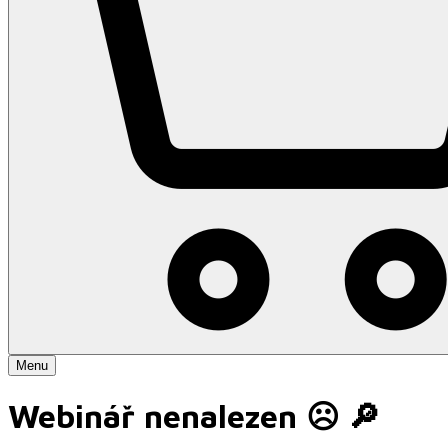
Menu
Webinář nenalezen ☹️ 🔎