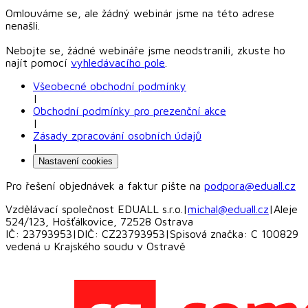
Omlouváme se, ale žádný webinár jsme na této adrese
nenašli.
Nebojte se, žádné webináře jsme neodstranili, zkuste ho
najít pomocí
vyhledávacího pole
.
Všeobecné obchodní podmínky
|
Obchodní podmínky pro prezenční akce
|
Zásady zpracování osobních údajů
|
Nastavení cookies
Pro řešení objednávek a faktur pište na
podpora@eduall.cz
Vzdělávací společnost EDUALL s.r.o.
|
michal@eduall.cz
|
Aleje
524/123, Hošťálkovice, 72528 Ostrava
IČ: 23793953
|
DIČ: CZ23793953
|
Spisová značka: C 100829
vedená u Krajského soudu v Ostravě