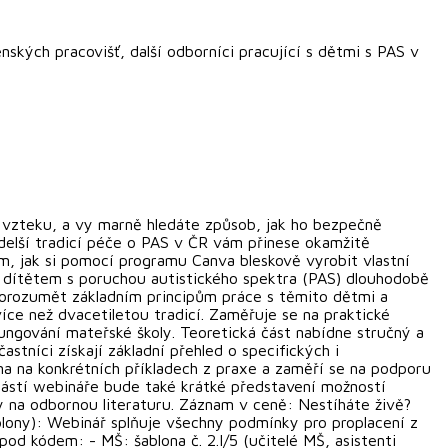
ských pracovišť, další odborníci pracující s dětmi s PAS v
 vzteku, a vy marně hledáte způsob, jak ho bezpečně
jdelší tradicí péče o PAS v ČR vám přinese okamžitě
m, jak si pomocí programu Canva bleskově vyrobit vlastní
 s dítětem s poruchou autistického spektra (PAS) dlouhodobě
é porozumět základním principům práce s těmito dětmi a
íce než dvacetiletou tradicí. Zaměřuje se na praktické
ungování mateřské školy. Teoretická část nabídne stručný a
tníci získají základní přehled o specifických i
a na konkrétních příkladech z praxe a zaměří se na podporu
částí webináře bude také krátké představení možností
y na odbornou literaturu. Záznam v ceně: Nestíháte živě?
blony): Webinář splňuje všechny podmínky pro proplacení z
od kódem: - MŠ: šablona č. 2.I/5 (učitelé MŠ, asistenti