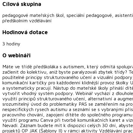
Cílová skupina
pedagogové mateřských škol, speciální pedagogové, asistenti 
předškolním vzdělávání
Hodinová dotace
3 hodiny
O webináři
Máte ve třídě předškoláka s autismem, který odmítá spolup
začlenit do kolektivu, aniž byste paralyzovali zbytek třídy
použitelné principy strukturovaného učení a vizuální podpory
komunikační kartičky pro každodenní klidnější provoz školky 
a systematicky pracují. Nástup do mateřské školy přináší dít
vytvořit vhodný systém podpory. Webinář vychází z dlouholeté
využití principů strukturovaného učení, alternativní a augm
srozumitelný úvod do problematiky PAS se zaměřením na projev
nespecifických rysech autismu a seznámí se s vybranými přís
pracovního chování, zapojení dítěte do společného programu
využití programu Canva při tvorbě komunikačních karet a viz
Nevadí. Záznam budete mít k dispozici celých 30 dní, abyste
projektů OP JAK (Šablony II) v rámci aktivity Vzdělávání pra