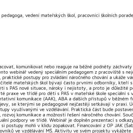
pedagoga, vedení mateřských škol, pracovníci školních poraden
racovat, komunikovat nebo reaguje na běžné podněty záchvaty
? Tento webinář vedený speciálním pedagogem z pracoviště s ne
, praktické postupy pro zvládání náročného chování a ukáže vá
Učitelé mateřských škol bývají často prvními odborníky, kteří
ěti s PAS nové situace, nároky i nejistoty, a proto je důležit
 praxe ve třídě pro děti s PAS v mateřské škole speciální s v
entativní komunikace (AAK), ABA a dalších přístupů v běžném f
y, se kterými se pedagogové nejčastěji setkávají v praxi. Účas
tupy využívanými ve vzdělávání. Praktická část bude postaven
, rozvoj komunikace a možnosti řešení náročného chování. Sou
uální podpory ve třídě. Webinář je doplněn prezentací s odkaz
 si postupy mohli v klidu zopakovat. Financování z OP JAK (Ša
covníků ve vzdělávání MŠ. Aktivitu ve svém projektu vykážete p