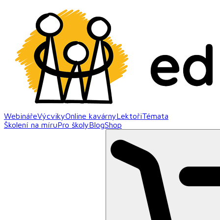
Webináře
Výcviky
Online kavárny
Lektoři
Témata
Školení na míru
Pro školy
Blog
Shop