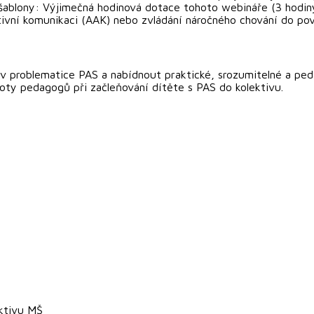
šablony: Výjimečná hodinová dotace tohoto webináře (3 hodiny
ativní komunikaci (AAK) nebo zvládání náročného chování do po
v problematice PAS a nabídnout praktické, srozumitelné a ped
toty pedagogů při začleňování dítěte s PAS do kolektivu.
ektivu MŠ