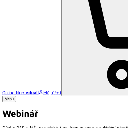
Online klub
eduall
Můj účet
Menu
Webinář
Dítě s PAS v MŠ: praktické tipy, komunikace a zvládání náro