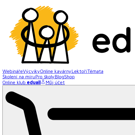
Webináře
Výcviky
Online kavárny
Lektoři
Témata
Školení na míru
Pro školy
Blog
Shop
Online klub
eduall
Můj účet