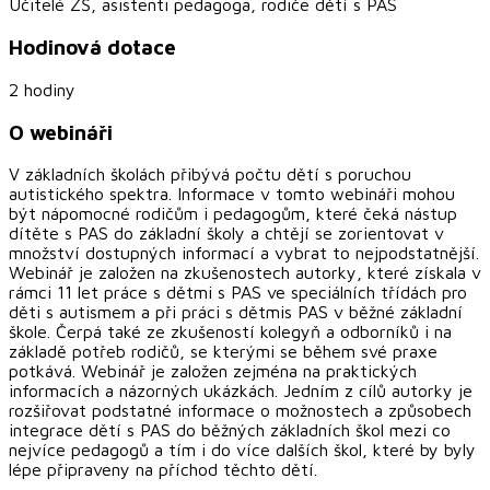
Učitelé ZŠ, asistenti pedagoga, rodiče dětí s PAS
Hodinová dotace
2 hodiny
O webináři
V základních školách přibývá počtu dětí s poruchou
autistického spektra. Informace v tomto webináři mohou
být nápomocné rodičům i pedagogům, které čeká nástup
dítěte s PAS do základní školy a chtějí se zorientovat v
množství dostupných informací a vybrat to nejpodstatnější.
Webinář je založen na zkušenostech autorky, které získala v
rámci 11 let práce s dětmi s PAS ve speciálních třídách pro
děti s autismem a při práci s dětmis PAS v běžné základní
škole. Čerpá také ze zkušeností kolegyň a odborníků i na
základě potřeb rodičů, se kterými se během své praxe
potkává. Webinář je založen zejména na praktických
informacích a názorných ukázkách. Jedním z cílů autorky je
rozšiřovat podstatné informace o možnostech a způsobech
integrace dětí s PAS do běžných základních škol mezi co
nejvíce pedagogů a tím i do více dalších škol, které by byly
lépe připraveny na příchod těchto dětí.