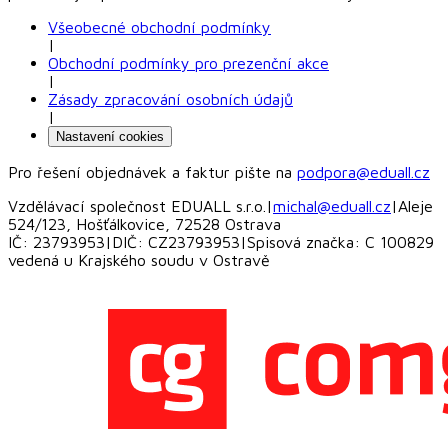
Všeobecné obchodní podmínky
|
Obchodní podmínky pro prezenční akce
|
Zásady zpracování osobních údajů
|
Nastavení cookies
Pro řešení objednávek a faktur pište na
podpora@eduall.cz
Vzdělávací společnost EDUALL s.r.o.
|
michal@eduall.cz
|
Aleje
524/123, Hošťálkovice, 72528 Ostrava
IČ: 23793953
|
DIČ: CZ23793953
|
Spisová značka: C 100829
vedená u Krajského soudu v Ostravě