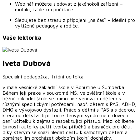
Webinář můžete sledovat z jakéhokoli zařízení –
mobilu, tabletu i počítače.
Sledujete bez stresu z připojení „na čas“ – ideální pro
vytížené pedagogy a rodiče.
Vaše lektorka
Iveta
Dubová
Speciální pedagožka, Třídní učitelka
v malé vesnické základní škole v Bohutíně u Šumperka.
Během její praxe v soukromé MŠ, ve zvláštní škole a v
běžné základní škole se mimo jiné věnovala i dětem s
různými specifickými potřebami, např. dětem s PAS, ADHD,
DMO a vývojovou dysfázií. Práce s dětmi s PAS a s dcerou,
která od dětství trpí Touretteovým syndromem dovedli
paní učitelku k zájmu o respektující přístup. Mezi oblíbené
činnosti autorky patří tvorba příběhů a básniček pro děti,
díky kterým se snaží hledat cestu k samotným dětem a
pomáhat jim procházet obdobím školní docházky.