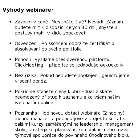
Výhody webináře:
Záznam v ceně: Nestíháte živě? Nevadí. Záznam
budete mít k dispozici celých 30 dní, abyste si
postupy mohli v klidu zopakovat.
Osvědčení: Po skončení obdržíte certifikát o
absolvování do svého portfolia.
Pohodlí: Vysíláme přes ověřenou platformu
ClickMeeting – připojíte se jednoduše odkudkoliv.
Bez rizika: Pokud nebudete spokojeni, garantujeme
vrácení peněz.
Pokud se stanete členy klubu Eduall získáte
neomezený přístup k záznamu a ke všem našim
webinářům online.
Poznámka: Hodinovou dotaci webináře (2 hodiny)
mohou manažeři a pedagogové v projektu sčítat s
dalšími kurzy zaměřenými na leadership, management
školy, strategické plánování, komunikaci nebo rozvoj
týmové spolupráce do povinného 8hodinového bloku.