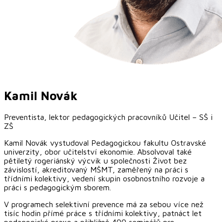
Kamil
Novák
Preventista, lektor pedagogických pracovníků Učitel – SŠ i
ZŠ
Kamil Novák vystudoval Pedagogickou fakultu Ostravské
univerzity, obor učitelství ekonomie. Absolvoval také
pětiletý rogeriánský výcvik u společnosti Život bez
závislostí, akreditovaný MŠMT, zaměřený na práci s
třídními kolektivy, vedení skupin osobnostního rozvoje a
práci s pedagogickým sborem.
V programech selektivní prevence má za sebou více než
tisíc hodin přímé práce s třídními kolektivy, patnáct let
pedagogické praxe a přibližně 400 seminářů pro