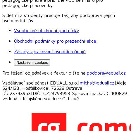
pedagogické pracovníky.
S dětmi a studenty pracuje tak, aby podporoval jejich
osobnostní růst.
Všeobecné obchodní podmínky
|
Obchodní podmínky pro prezenční akce
|
Zásady zpracování osobních údajů
|
Nastavení cookies
Pro řešení objednávek a faktur pište na
podpora@eduall.cz
Vzdělávací společnost EDUALL s.r.o.
|
michal@eduall.cz
|
Aleje
524/123, Hošťálkovice, 72528 Ostrava
IČ: 23793953
|
DIČ: CZ23793953
|
Spisová značka: C 100829
vedená u Krajského soudu v Ostravě