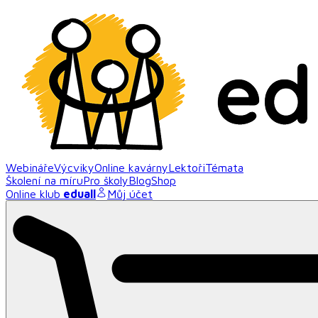
Webináře
Výcviky
Online kavárny
Lektoři
Témata
Školení na míru
Pro školy
Blog
Shop
Online klub
eduall
Můj účet