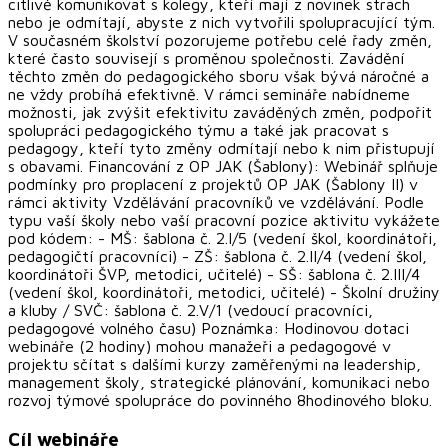
citlivě komunikovat s kolegy, kteří mají z novinek strach
nebo je odmítají, abyste z nich vytvořili spolupracující tým.
V současném školství pozorujeme potřebu celé řady změn,
které často souvisejí s proměnou společnosti. Zavádění
těchto změn do pedagogického sboru však bývá náročné a
ne vždy probíhá efektivně. V rámci semináře nabídneme
možnosti, jak zvýšit efektivitu zaváděných změn, podpořit
spolupráci pedagogického týmu a také jak pracovat s
pedagogy, kteří tyto změny odmítají nebo k nim přistupují
s obavami. Financování z OP JAK (Šablony): Webinář splňuje
podmínky pro proplacení z projektů OP JAK (Šablony II) v
rámci aktivity Vzdělávání pracovníků ve vzdělávání. Podle
typu vaší školy nebo vaší pracovní pozice aktivitu vykážete
pod kódem: - MŠ: šablona č. 2.I/5 (vedení škol, koordinátoři,
pedagogičtí pracovníci) - ZŠ: šablona č. 2.II/4 (vedení škol,
koordinátoři ŠVP, metodici, učitelé) - SŠ: šablona č. 2.III/4
(vedení škol, koordinátoři, metodici, učitelé) - Školní družiny
a kluby / SVČ: šablona č. 2.V/1 (vedoucí pracovníci,
pedagogové volného času) Poznámka: Hodinovou dotaci
webináře (2 hodiny) mohou manažeři a pedagogové v
projektu sčítat s dalšími kurzy zaměřenými na leadership,
management školy, strategické plánování, komunikaci nebo
rozvoj týmové spolupráce do povinného 8hodinového bloku.
Cíl webináře