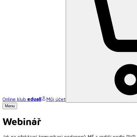
Online klub
eduall
Můj účet
Menu
Webinář
Jak na efektivní komunikaci pedagogů MŠ s rodiči podle RVP