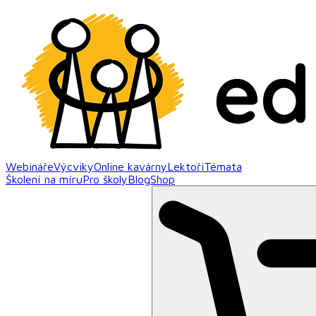
Webináře
Výcviky
Online kavárny
Lektoři
Témata
Školení na míru
Pro školy
Blog
Shop