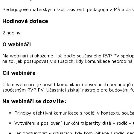
Pedagogové mateřských škol, asistenti pedagoga v MŠ a další
Hodinová dotace
2 hodiny
O webináři
Na webináři si ukážeme, jak podle současného RVP PV spolupra
na to, jak postupovat v situacích, kdy komunikace neprobíhá
Cíl webináře
Cílem webináře je posílit komunikační dovednosti pedagogů ma
současným RVP PV. Účastníci získají nástroje pro budování fun
Na webináři se dozvíte:
Principy efektivní komunikace s rodiči v kontextu sou
Vytváření a posilování funkční tripartity dítě – rodič – 
Jak postupovat v situacích, kdy komunikace s rodiči ne