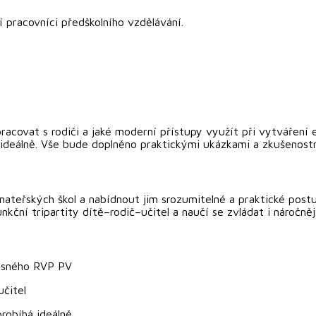
 pracovníci předškolního vzdělávání.
covat s rodiči a jaké moderní přístupy využít při vytváření ef
 ideálně. Vše bude doplněno praktickými ukázkami a zkušenost
teřských škol a nabídnout jim srozumitelné a praktické postup
kční tripartity dítě–rodič–učitel a naučí se zvládat i náročněj
časného RVP PV
učitel
probíhá ideálně