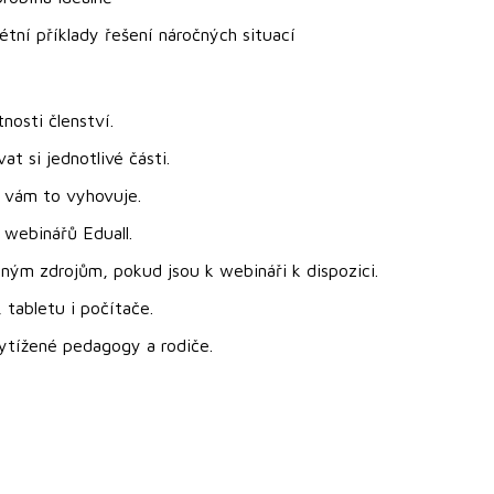
tní příklady řešení náročných situací
nosti členství.
 si jednotlivé části.
 vám to vyhovuje.
 webinářů Eduall.
ým zdrojům, pokud jsou k webináři k dispozici.
 tabletu i počítače.
 vytížené pedagogy a rodiče.