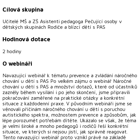
Cílová skupina
Učitelé MŠ a ZŠ Asistenti pedagoga Pečující osoby v
dětských skupinách Rodiče a blízcí dětí s PAS
Hodinová dotace
2 hodiny
O webináři
Navazující webinář k tématu prevence a zvládání náročného
chování u dětí s PAS Po velkém zájmu o webinář Náročné
chování u dětí s PAS a množství dotazů, které od účastníků
zazněly během vysílání i po jeho skončení, jsme připravili
pokračování zaměřené na praktické otázky a konkrétní
situace z každodenní praxe. V původním webináři jsme se
věnovali příčinám náročného chování u dětí s poruchou
autistického spektra, možnostem prevence a způsobům, jak
lépe porozumět potřebám dítěte. Ukázalo se však, že téma
je velmi široké a mnoho pedagogů i rodičů řeší konkrétní
situace, ve kterých si nejsou jistí, jak správně reagovat.
Tento navazující webinář proto vznikl právě na základě