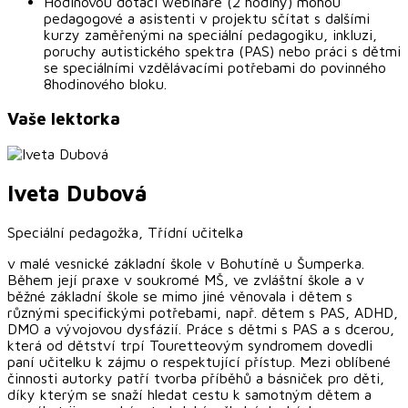
Hodinovou dotaci webináře (2 hodiny) mohou
pedagogové a asistenti v projektu sčítat s dalšími
kurzy zaměřenými na speciální pedagogiku, inkluzi,
poruchy autistického spektra (PAS) nebo práci s dětmi
se speciálními vzdělávacími potřebami do povinného
8hodinového bloku.
Vaše lektorka
Iveta
Dubová
Speciální pedagožka, Třídní učitelka
v malé vesnické základní škole v Bohutíně u Šumperka.
Během její praxe v soukromé MŠ, ve zvláštní škole a v
běžné základní škole se mimo jiné věnovala i dětem s
různými specifickými potřebami, např. dětem s PAS, ADHD,
DMO a vývojovou dysfázií. Práce s dětmi s PAS a s dcerou,
která od dětství trpí Touretteovým syndromem dovedli
paní učitelku k zájmu o respektující přístup. Mezi oblíbené
činnosti autorky patří tvorba příběhů a básniček pro děti,
díky kterým se snaží hledat cestu k samotným dětem a