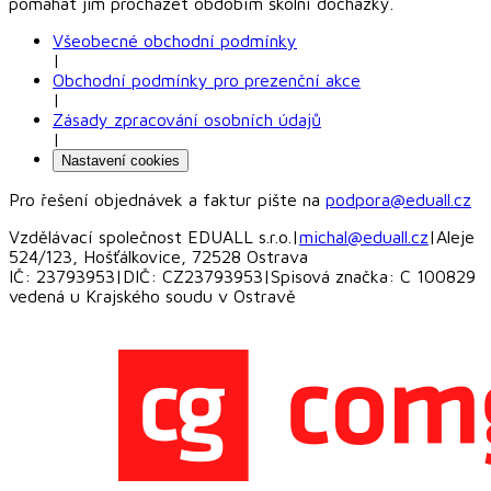
pomáhat jim procházet obdobím školní docházky.
Všeobecné obchodní podmínky
|
Obchodní podmínky pro prezenční akce
|
Zásady zpracování osobních údajů
|
Nastavení cookies
Pro řešení objednávek a faktur pište na
podpora@eduall.cz
Vzdělávací společnost EDUALL s.r.o.
|
michal@eduall.cz
|
Aleje
524/123, Hošťálkovice, 72528 Ostrava
IČ: 23793953
|
DIČ: CZ23793953
|
Spisová značka: C 100829
vedená u Krajského soudu v Ostravě