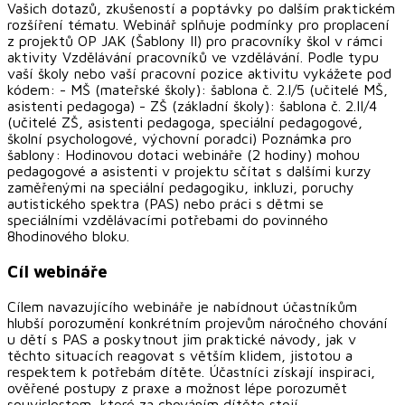
Vašich dotazů, zkušeností a poptávky po dalším praktickém
rozšíření tématu. Webinář splňuje podmínky pro proplacení
z projektů OP JAK (Šablony II) pro pracovníky škol v rámci
aktivity Vzdělávání pracovníků ve vzdělávání. Podle typu
vaší školy nebo vaší pracovní pozice aktivitu vykážete pod
kódem: - MŠ (mateřské školy): šablona č. 2.I/5 (učitelé MŠ,
asistenti pedagoga) - ZŠ (základní školy): šablona č. 2.II/4
(učitelé ZŠ, asistenti pedagoga, speciální pedagogové,
školní psychologové, výchovní poradci) Poznámka pro
šablony: Hodinovou dotaci webináře (2 hodiny) mohou
pedagogové a asistenti v projektu sčítat s dalšími kurzy
zaměřenými na speciální pedagogiku, inkluzi, poruchy
autistického spektra (PAS) nebo práci s dětmi se
speciálními vzdělávacími potřebami do povinného
8hodinového bloku.
Cíl webináře
Cílem navazujícího webináře je nabídnout účastníkům
hlubší porozumění konkrétním projevům náročného chování
u dětí s PAS a poskytnout jim praktické návody, jak v
těchto situacích reagovat s větším klidem, jistotou a
respektem k potřebám dítěte. Účastníci získají inspiraci,
ověřené postupy z praxe a možnost lépe porozumět
souvislostem, které za chováním dítěte stojí.