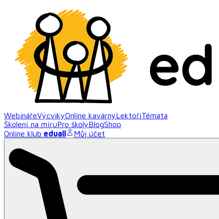
Webináře
Výcviky
Online kavárny
Lektoři
Témata
Školení na míru
Pro školy
Blog
Shop
Online klub
eduall
Můj účet