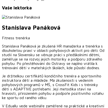
Vaše lektorka
Stanislava
Panáková
Fitness trenérka
Stanislava Panáková je zkušená HR manažerka a trenérka s
dlouholetou praxí v oblasti pohybových aktivit pro děti. Od
studií na Slovensku se věnuje práci s předškolními dětmi,
zaměřuje se na rozvoj jejich motoriky a podporu zdravého
pohybu. Po přestěhování do Ostravy se naplno vrátila k
trénování dětí v mateřských školách, kde působí dodnes.
Je držitelkou certifikátů kondičního trenéra a sportovního
instruktora dětí a mládeže. Má zkušenosti s vedením
pohybových programů v MŠ, s CrossFit Kids i s tréninky
dětí s ADAPTIVE potřebami. Její metodika staví na
hravosti, přirozeném pohybu a podpoře pozitivního vztahu
ke sportu od raného věku.
V Eduallu vede webináře zaměřené na praktické a kreativní