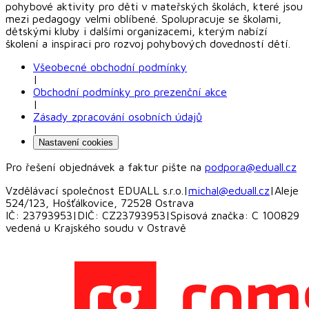
pohybové aktivity pro děti v mateřských školách, které jsou
mezi pedagogy velmi oblíbené. Spolupracuje se školami,
dětskými kluby i dalšími organizacemi, kterým nabízí
školení a inspiraci pro rozvoj pohybových dovedností dětí.
Všeobecné obchodní podmínky
|
Obchodní podmínky pro prezenční akce
|
Zásady zpracování osobních údajů
|
Nastavení cookies
Pro řešení objednávek a faktur pište na
podpora@eduall.cz
Vzdělávací společnost EDUALL s.r.o.
|
michal@eduall.cz
|
Aleje
524/123, Hošťálkovice, 72528 Ostrava
IČ: 23793953
|
DIČ: CZ23793953
|
Spisová značka: C 100829
vedená u Krajského soudu v Ostravě