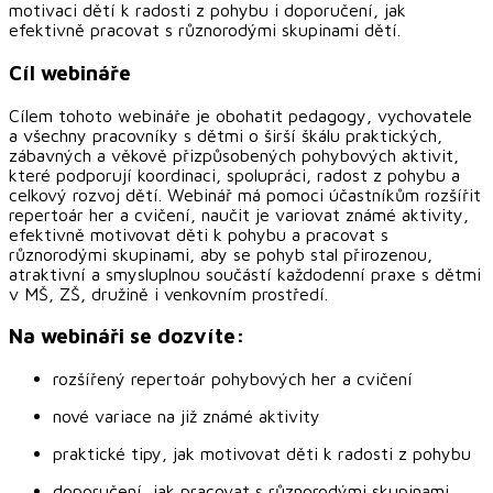
motivaci dětí k radosti z pohybu i doporučení, jak
efektivně pracovat s různorodými skupinami dětí.
Cíl webináře
Cílem tohoto webináře je obohatit pedagogy, vychovatele
a všechny pracovníky s dětmi o širší škálu praktických,
zábavných a věkově přizpůsobených pohybových aktivit,
které podporují koordinaci, spolupráci, radost z pohybu a
celkový rozvoj dětí. Webinář má pomoci účastníkům rozšířit
repertoár her a cvičení, naučit je variovat známé aktivity,
efektivně motivovat děti k pohybu a pracovat s
různorodými skupinami, aby se pohyb stal přirozenou,
atraktivní a smysluplnou součástí každodenní praxe s dětmi
v MŠ, ZŠ, družině i venkovním prostředí.
Na webináři se dozvíte:
rozšířený repertoár pohybových her a cvičení
nové variace na již známé aktivity
praktické tipy, jak motivovat děti k radosti z pohybu
doporučení, jak pracovat s různorodými skupinami