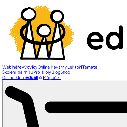
Webináře
Výcviky
Online kavárny
Lektoři
Témata
Školení na míru
Pro školy
Blog
Shop
Online klub
eduall
Můj účet