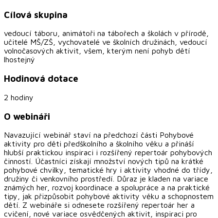
Cílová skupina
vedoucí táboru, animátoři na tábořech a školách v přírodě,
učitelé MŠ/ZŠ, vychovatelé ve školních družinách, vedoucí
volnočasových aktivit, všem, kterým není pohyb dětí
lhostejný
Hodinová dotace
2 hodiny
O webináři
Navazující webinář staví na předchozí části Pohybové
aktivity pro děti předškolního a školního věku a přináší
hlubší praktickou inspiraci i rozšířený repertoár pohybových
činností. Účastníci získají množství nových tipů na krátké
pohybové chvilky, tematické hry i aktivity vhodné do třídy,
družiny či venkovního prostředí. Důraz je kladen na variace
známých her, rozvoj koordinace a spolupráce a na praktické
tipy, jak přizpůsobit pohybové aktivity věku a schopnostem
dětí. Z webináře si odnesete rozšířený repertoár her a
cvičení, nové variace osvědčených aktivit, inspiraci pro