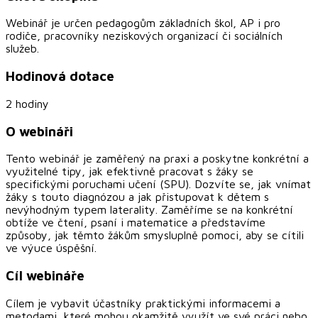
Webinář je určen pedagogům základních škol, AP i pro
rodiče, pracovníky neziskových organizací či sociálních
služeb.
Hodinová dotace
2 hodiny
O webináři
Tento webinář je zaměřený na praxi a poskytne konkrétní a
využitelné tipy, jak efektivně pracovat s žáky se
specifickými poruchami učení (SPU). Dozvíte se, jak vnímat
žáky s touto diagnózou a jak přistupovat k dětem s
nevýhodným typem laterality. Zaměříme se na konkrétní
obtíže ve čtení, psaní i matematice a představíme
způsoby, jak těmto žákům smysluplně pomoci, aby se cítili
ve výuce úspěšní.
Cíl webináře
Cílem je vybavit účastníky praktickými informacemi a
metodami, které mohou okamžitě využít ve své práci nebo