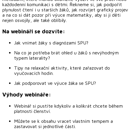
každodenní komunikaci s dětmi. Řekneme si, jak podpořit
plynulost čtení i u starších žáků, jak rozvíjet grafický projev
a na co si dát pozor při výuce matematiky, aby si ji děti
nejen osvojily, ale také oblíbily.
Na webináři se dozvíte:
Jak vnímat žáky s diagnózami SPU?
Na co je potřeba brát ohled u žáků s nevýhodným
typem laterality?
Tipy na relaxační aktivity, které zařazovat do
vyučovacích hodin.
Jak podporovat ve výuce žáka se SPU?
Výhody webináře:
Webinář si pustíte kdykoliv a kolikrát chcete během
platnosti členství.
Můžete se k obsahu vracet vlastním tempem a
zastavovat si jednotlivé části.