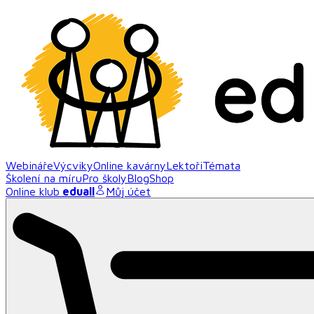
Webináře
Výcviky
Online kavárny
Lektoři
Témata
Školení na míru
Pro školy
Blog
Shop
Online klub
eduall
Můj účet