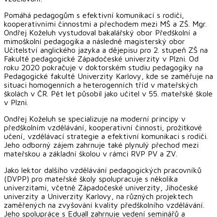
Pomáhá pedagogům s efektivní komunikací s rodiči,
kooperativními činnostmi a přechodem mezi MŠ a ZŠ. Mgr.
Ondřej Koželuh vystudoval bakalářský obor Předškolní a
mimoškolní pedagogika a následně magisterský obor
Učitelství anglického jazyka a dějepisu pro 2. stupeň ZŠ na
Fakultě pedagogické Západočeské univerzity v Plzni. Od
roku 2020 pokračuje v doktorském studiu pedagogiky na
Pedagogické fakultě Univerzity Karlovy, kde se zaměřuje na
situaci homogenních a heterogenních tříd v mateřských
školách v ČR. Pět let působil jako učitel v 55. mateřské škole
v Plzni.
Ondřej Koželuh se specializuje na moderní principy v
předškolním vzdělávání, kooperativní činnosti, prožitkové
učení, vzdělávací strategie a efektivní komunikaci s rodiči.
Jeho odborný zájem zahrnuje také plynulý přechod mezi
mateřskou a základní školou v rámci RVP PV a ZV.
Jako lektor dalšího vzdělávání pedagogických pracovníků
(DVPP) pro mateřské školy spolupracuje s několika
univerzitami, včetně Západočeské univerzity, Jihočeské
univerzity a Univerzity Karlovy, na různých projektech
zaměřených na zvyšování kvality předškolního vzdělávání.
Jeho spolupráce s Eduall zahrnuje vedení seminářů a