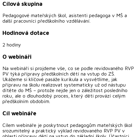
Cílová skupina
Pedagogové mateřských škol, asistenti pedagoga v MŠ a
další pracovníci předškolního vzdělávání.
Hodinová dotace
2 hodiny
O webináři
Na webináři si projdeme vše, co se podle revidovaného RVP
PV týká přípravy předškolních dětí na vstup do ZŠ.
Ukážeme si klíčové pasáže kurikula a vysvětlíme, jak
přípravu na školu realizovat systematicky už od nástupu
dítěte do MŠ – protože nejde jen o záležitost posledního
roku, ale o dlouhodobý proces, který děti provází celým
předškolním obdobím.
Cíl webináře
Cílem webináře je poskytnout pedagogům mateřských škol
srozumitelný a praktický výklad revidovaného RVP PV v
oblasti přípravy dětí na vstup do základní školy. Účastníci