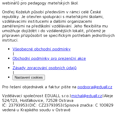
webinářů pro pedagogy mateřských škol.
Ondřej Koželuh působí především v rámci celé České
republiky. Je otevřen spolupráci s mateřskými školami,
vzdělávacími institucemi a dalšími organizacemi
zaměřenými na předškolní vzdělávání. Jeho flexibilita mu
umožňuje dojíždět i do vzdálenějších lokalit, přičemž je
připraven přizpůsobit se specifickým potřebám jednotlivých
institucí.
Všeobecné obchodní podmínky
|
Obchodní podmínky pro prezenční akce
|
Zásady zpracování osobních údajů
|
Nastavení cookies
Pro řešení objednávek a faktur pište na
podpora@eduall.cz
Vzdělávací společnost EDUALL s.r.o.
|
michal@eduall.cz
|
Aleje
524/123, Hošťálkovice, 72528 Ostrava
IČ: 23793953
|
DIČ: CZ23793953
|
Spisová značka: C 100829
vedená u Krajského soudu v Ostravě