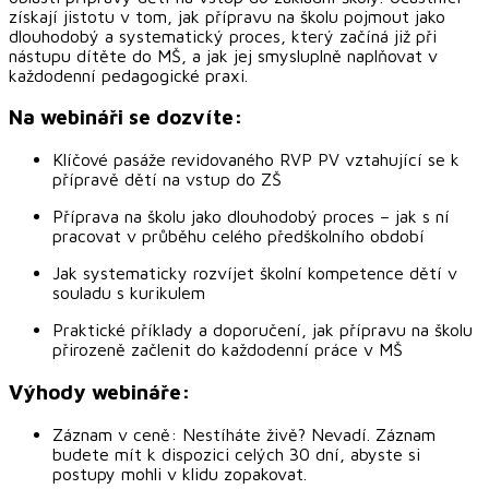
získají jistotu v tom, jak přípravu na školu pojmout jako
dlouhodobý a systematický proces, který začíná již při
nástupu dítěte do MŠ, a jak jej smysluplně naplňovat v
každodenní pedagogické praxi.
Na webináři se dozvíte:
Klíčové pasáže revidovaného RVP PV vztahující se k
přípravě dětí na vstup do ZŠ
Příprava na školu jako dlouhodobý proces – jak s ní
pracovat v průběhu celého předškolního období
Jak systematicky rozvíjet školní kompetence dětí v
souladu s kurikulem
Praktické příklady a doporučení, jak přípravu na školu
přirozeně začlenit do každodenní práce v MŠ
Výhody webináře:
Záznam v ceně: Nestíháte živě? Nevadí. Záznam
budete mít k dispozici celých 30 dní, abyste si
postupy mohli v klidu zopakovat.