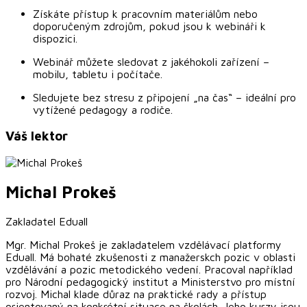
Získáte přístup k pracovním materiálům nebo
doporučeným zdrojům, pokud jsou k webináři k
dispozici.
Webinář můžete sledovat z jakéhokoli zařízení –
mobilu, tabletu i počítače.
Sledujete bez stresu z připojení „na čas“ – ideální pro
vytížené pedagogy a rodiče.
Váš lektor
Michal
Prokeš
Zakladatel Eduall
Mgr. Michal Prokeš je zakladatelem vzdělávací platformy
Eduall. Má bohaté zkušenosti z manažerskch pozic v oblasti
vzdělávání a pozic metodického vedení. Pracoval například
pro Národní pedagogický institut a Ministerstvo pro místní
rozvoj. Michal klade důraz na praktické rady a přístup
orientovaný na konkrétní situace na školách. Jeho kurzy jsou