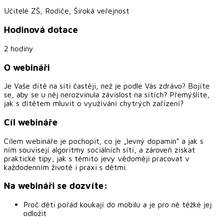
Učitelé ZŠ, Rodiče, Široká veřejnost
Hodinová dotace
2 hodiny
O webináři
Je Vaše dítě na síti častěji, než je podle Vás zdrávo? Bojíte
se, aby se u něj nerozvinula závislost na sítích? Přemýšlíte,
jak s dítětem mluvit o využívání chytrých zařízení?
Cíl webináře
Cílem webináře je pochopit, co je „levný dopamin“ a jak s
ním souvisejí algoritmy sociálních sítí, a zároveň získat
praktické tipy, jak s těmito jevy vědoměji pracovat v
každodenním životě i praxi s dětmi.
Na webináři se dozvíte:
Proč děti pořád koukají do mobilu a je pro ně těžké jej
odložit