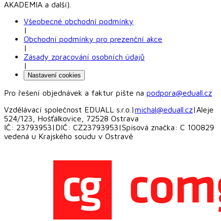
AKADEMIA a další).
Všeobecné obchodní podmínky
|
Obchodní podmínky pro prezenční akce
|
Zásady zpracování osobních údajů
|
Nastavení cookies
Pro řešení objednávek a faktur pište na
podpora@eduall.cz
Vzdělávací společnost EDUALL s.r.o.
|
michal@eduall.cz
|
Aleje
524/123, Hošťálkovice, 72528 Ostrava
IČ: 23793953
|
DIČ: CZ23793953
|
Spisová značka: C 100829
vedená u Krajského soudu v Ostravě