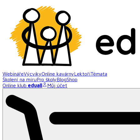
Webináře
Výcviky
Online kavárny
Lektoři
Témata
Školení na míru
Pro školy
Blog
Shop
Online klub
eduall
Můj účet