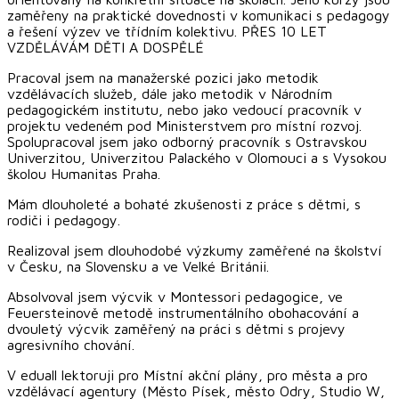
zaměřeny na praktické dovednosti v komunikaci s pedagogy
a řešení výzev ve třídním kolektivu. PŘES 10 LET
VZDĚLÁVÁM DĚTI A DOSPĚLÉ
Pracoval jsem na manažerské pozici jako metodik
vzdělávacích služeb, dále jako metodik v Národním
pedagogickém institutu, nebo jako vedoucí pracovník v
projektu vedeném pod Ministerstvem pro místní rozvoj.
Spolupracoval jsem jako odborný pracovník s Ostravskou
Univerzitou, Univerzitou Palackého v Olomouci a s Vysokou
školou Humanitas Praha.
Mám dlouholeté a bohaté zkušenosti z práce s dětmi, s
rodiči i pedagogy.
Realizoval jsem dlouhodobé výzkumy zaměřené na školství
v Česku, na Slovensku a ve Velké Británii.
Absolvoval jsem výcvik v Montessori pedagogice, ve
Feuersteinově metodě instrumentálního obohacování a
dvouletý výcvik zaměřený na práci s dětmi s projevy
agresivního chování.
V eduall lektoruji pro Místní akční plány, pro města a pro
vzdělávací agentury (Město Písek, město Odry, Studio W,