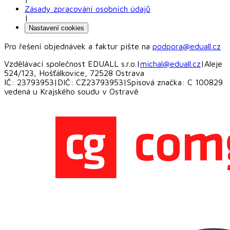
Zásady zpracování osobních údajů
|
Nastavení cookies
Pro řešení objednávek a faktur pište na
podpora@eduall.cz
Vzdělávací společnost EDUALL s.r.o.
|
michal@eduall.cz
|
Aleje
524/123, Hošťálkovice, 72528 Ostrava
IČ: 23793953
|
DIČ: CZ23793953
|
Spisová značka: C 100829
vedená u Krajského soudu v Ostravě