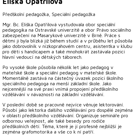
Eliška
Opatřilová
Předškolní pedagožka, Speciální pedagožka
Mgr. Bc. Eliška Opatřilová vystudovala obor speciální
pedagogika na Ostravské univerzitě a obor Právo sociálního
zabezpečení na Masarykově univerzitě v Brně. Práce s
dětmi ji byla blízká již během studií a v průběhu let působila
jako dobrovolník v nízkoprahovém centru, asistentka v klubu
pro děti s handicapem a také mnohokrát zastávala pozici
hlavní vedoucí na dětských táborech.
Po vysoké škole působila několik let jako pedagog v
mateřské škole a speciální pedagog v mateřské škole.
Momentálně zastává na částečný úvazek pozici školního
speciálního pedagoga na menší základní škole. Jako
nejcennější na své praxi vnímá propojení předškolního
vzdělávání v návaznosti na základní vzdělávání.
V poslední době se pracovně nejvíce věnuje lektorování.
Působí jako lektorka dalšího vzdělávání pro dospělé zejména
v oblasti předškolního vzdělávání. Organizuje semináře pro
odbornou veřejnost, ale také besedy pro rodiče
předškolních dětí. Téma, které je jí profesně nejbližší je
zejména grafomotorika a vše co k ní patří.