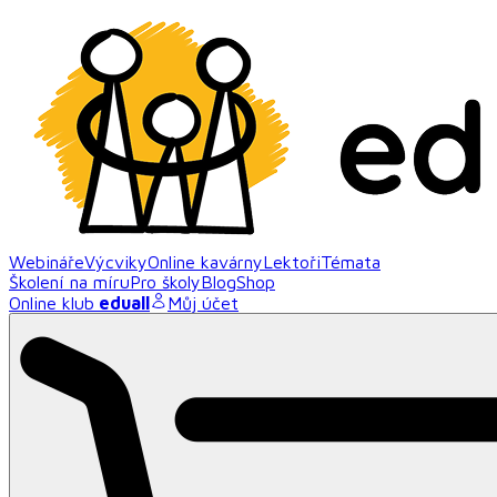
Webináře
Výcviky
Online kavárny
Lektoři
Témata
Školení na míru
Pro školy
Blog
Shop
Online klub
eduall
Můj účet