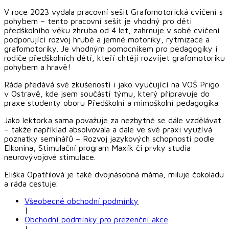
V roce 2023 vydala pracovní sešit Grafomotorická cvičení s
pohybem – tento pracovní sešit je vhodný pro děti
předškolního věku zhruba od 4 let, zahrnuje v sobě cvičení
podporující rozvoj hrubé a jemné motoriky, rytmizace a
grafomotoriky. Je vhodným pomocníkem pro pedagogiky i
rodiče předškolních dětí, kteří chtějí rozvíjet grafomotoriku
pohybem a hravě!
Ráda předává své zkušeností i jako vyučující na VOŠ Prigo
v Ostravě, kde jsem součástí týmu, který připravuje do
praxe studenty oboru Předškolní a mimoškolní pedagogika.
Jako lektorka sama považuje za nezbytné se dále vzdělávat
– takže například absolvovala a dále ve své praxi využívá
poznatky seminářů – Rozvoj jazykových schopností podle
Elkonina, Stimulační program Maxík či prvky studia
neurovývojové stimulace.
Eliška Opatřilová je také dvojnásobná máma, miluje čokoládu
a ráda cestuje.
Všeobecné obchodní podmínky
|
Obchodní podmínky pro prezenční akce
|