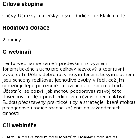
Cílová skupina
Chůvy Učitelky mateřských škol Rodiče předškolních dětí
Hodinová dotace
2 hodiny
O webináři
Tento webinář se zaměří především na význam
fonematického sluchu pro celkový jazykový a kognitivní
vývoj dětí. Děti s dobře rozvinutým fonematickým sluchem
jsou schopny rozlišovat jednotlivé zvuky v řeči, což jim
umožňuje lépe porozumět mluvenému i psanému textu.
Účastníci se dozví, jak mohou podporovat rozvoj této
dovednosti u dětí prostřednictvím různých her a aktivit.
Budou představeny praktické tipy a strategie, které mohou
pedagogové i rodiče snadno začlenit do každodenních
činností.
Cíl webináře
Cílem je poskytnout posluchačům ucelený pohled na