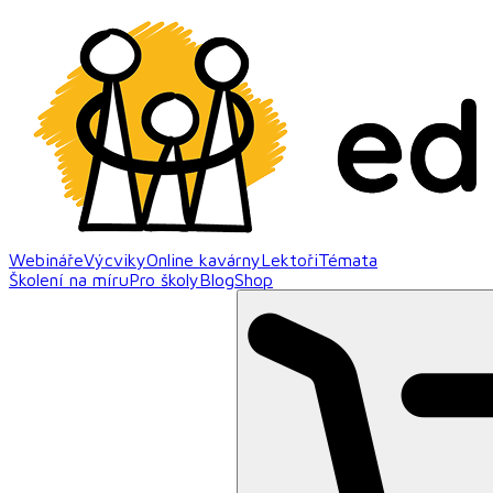
Webináře
Výcviky
Online kavárny
Lektoři
Témata
Školení na míru
Pro školy
Blog
Shop