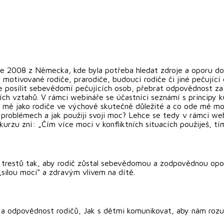
roce 2008 z Německa, kde byla potřeba hledat zdroje a oporu d
 motivované rodiče, prarodiče, budoucí rodiče či jiné pečující 
 je posílit sebevědomí pečujících osob, přebrat odpovědnost za 
ch vztahů. V rámci webináře se účastníci seznámí s principy k
ro mě jako rodiče ve výchově skutečně důležité a co ode mě m
 problémech a jak použiji svoji moc? Lehce se tedy v rámci w
 kurzu zní: „Čím více moci v konfliktních situacích použiješ, t
 trestů tak, aby rodič zůstal sebevědomou a zodpovědnou opor
 „silou moci“ a zdravým vlivem na dítě.
 odpovědnost rodičů, Jak s dětmi komunikovat, aby nám rozuměl