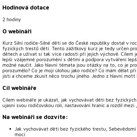
Hodinová dotace
2 hodiny
O webináři
Kurz Silní rodiče-Silné děti se do České republiky dostal v 
fyzických trestů dětí. Tento zážitkový kurz je tedy určen pro
dětech a užívat si tak více radosti při jejich výchově. Cílem
lepší vzájemné porozumění s dětmi a podpora vytváření lepší
možné naučit. Jako hlavní témata jsou otázky na to, co je p
porozumělo? Co je mojí úlohou jako rodiče? Co mám dělat při
jisti a chceme zkusit něco trochu jiného. Jedno z hlavní mott
Cíl webináře
Cílem webináře je ukázat, jak vychovávat děti bez fyzických
ujasní svou rodičovskou roli, nastavování hranic a rozdíl mezi
Na webináři se dozvíte:
Jak vychovávat děti bez fyzického trestu, Sebevědomí a
moci