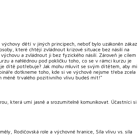
o výchovy dětí v jiných principech, neboť bylo uzákoněn zákaz
osoby, které chtějí zvládnout krizové situace bez násilí na
výchovu a zvládnout ji bez fyzického násilí. Zároveň je cílem
urzu a nahlédnou pod pokličku toho, co se v rámci kurzu je
oje dítě potřebuje? Jak mohu mluvit se svým dítětem, aby mi
ebináře dotkneme toho, kde si ve výchově nejsme třeba zcela
ím méně trvalého pozitivního vlivu budeš mít!"
ou, která umí jasně a srozumitelně komunikovat. Účastníci si
y, Rodičovská role a výchovné hranice, Síla vlivu vs. síla