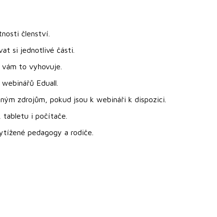
nosti členství.
 si jednotlivé části.
 vám to vyhovuje.
 webinářů Eduall.
ým zdrojům, pokud jsou k webináři k dispozici.
 tabletu i počítače.
 vytížené pedagogy a rodiče.