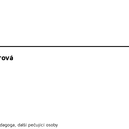
rová
dagoga, další pečující osoby