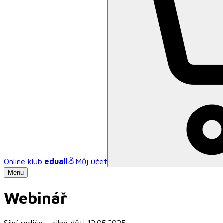
Online klub
eduall
Můj účet
Menu
Webinář
Silní rodiče – silné děti 12.05.2025