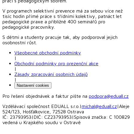
práci s pedagogickým sborem.
V programech selektivní prevence má za sebou více než
tisíc hodin přímé práce s třídními kolektivy, patnáct let
pedagogické praxe a přibližně 400 seminářů pro
pedagogické pracovníky.
S dětmi a studenty pracuje tak, aby podporoval jejich
osobnostní růst.
Všeobecné obchodní podmínky
|
Obchodní podmínky pro prezenční akce
|
Zásady zpracování osobních údajů
|
Nastavení cookies
Pro řešení objednávek a faktur pište na
podpora@eduall.cz
Vzdělávací společnost EDUALL s.r.o.
|
michal@eduall.cz
|
Aleje
524/123, Hošťálkovice, 72528 Ostrava
IČ: 23793953
|
DIČ: CZ23793953
|
Spisová značka: C 100829
vedená u Krajského soudu v Ostravě