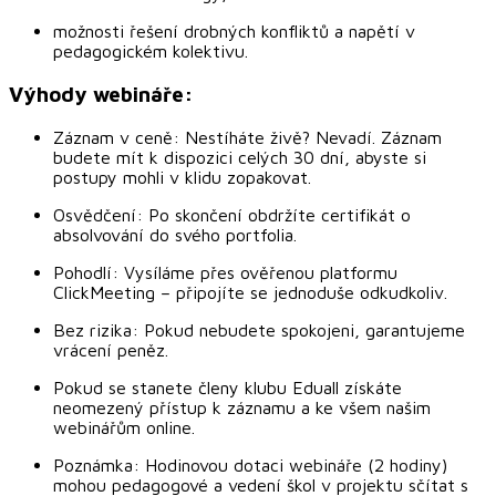
možnosti řešení drobných konfliktů a napětí v
pedagogickém kolektivu.
Výhody webináře:
Záznam v ceně: Nestíháte živě? Nevadí. Záznam
budete mít k dispozici celých 30 dní, abyste si
postupy mohli v klidu zopakovat.
Osvědčení: Po skončení obdržíte certifikát o
absolvování do svého portfolia.
Pohodlí: Vysíláme přes ověřenou platformu
ClickMeeting – připojíte se jednoduše odkudkoliv.
Bez rizika: Pokud nebudete spokojeni, garantujeme
vrácení peněz.
Pokud se stanete členy klubu Eduall získáte
neomezený přístup k záznamu a ke všem našim
webinářům online.
Poznámka: Hodinovou dotaci webináře (2 hodiny)
mohou pedagogové a vedení škol v projektu sčítat s