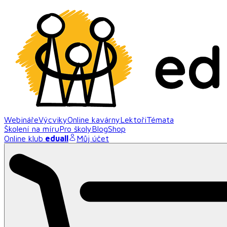
Webináře
Výcviky
Online kavárny
Lektoři
Témata
Školení na míru
Pro školy
Blog
Shop
Online klub
eduall
Můj účet