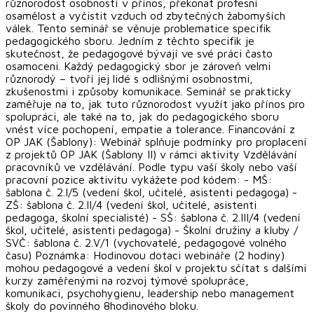
různorodost osobností v přínos, překonat profesní
osamělost a vyčistit vzduch od zbytečných žabomyších
válek. Tento seminář se věnuje problematice specifik
pedagogického sboru. Jedním z těchto specifik je
skutečnost, že pedagogové bývají ve své práci často
osamoceni. Každý pedagogický sbor je zároveň velmi
různorodý – tvoří jej lidé s odlišnými osobnostmi,
zkušenostmi i způsoby komunikace. Seminář se prakticky
zaměřuje na to, jak tuto různorodost využít jako přínos pro
spolupráci, ale také na to, jak do pedagogického sboru
vnést více pochopení, empatie a tolerance. Financování z
OP JAK (Šablony): Webinář splňuje podmínky pro proplacení
z projektů OP JAK (Šablony II) v rámci aktivity Vzdělávání
pracovníků ve vzdělávání. Podle typu vaší školy nebo vaší
pracovní pozice aktivitu vykážete pod kódem: - MŠ:
šablona č. 2.I/5 (vedení škol, učitelé, asistenti pedagoga) -
ZŠ: šablona č. 2.II/4 (vedení škol, učitelé, asistenti
pedagoga, školní specialisté) - SŠ: šablona č. 2.III/4 (vedení
škol, učitelé, asistenti pedagoga) - Školní družiny a kluby /
SVČ: šablona č. 2.V/1 (vychovatelé, pedagogové volného
času) Poznámka: Hodinovou dotaci webináře (2 hodiny)
mohou pedagogové a vedení škol v projektu sčítat s dalšími
kurzy zaměřenými na rozvoj týmové spolupráce,
komunikaci, psychohygienu, leadership nebo management
školy do povinného 8hodinového bloku.