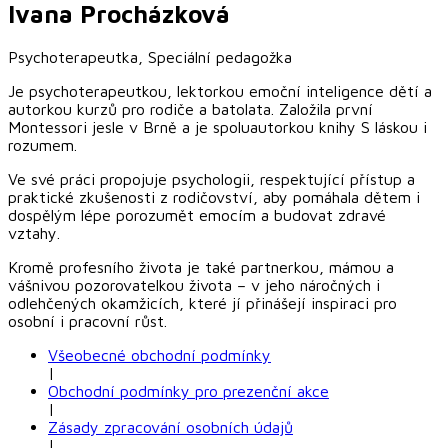
Ivana
Procházková
Psychoterapeutka, Speciální pedagožka
Je psychoterapeutkou, lektorkou emoční inteligence dětí a
autorkou kurzů pro rodiče a batolata. Založila první
Montessori jesle v Brně a je spoluautorkou knihy S láskou i
rozumem.
Ve své práci propojuje psychologii, respektující přístup a
praktické zkušenosti z rodičovství, aby pomáhala dětem i
dospělým lépe porozumět emocím a budovat zdravé
vztahy.
Kromě profesního života je také partnerkou, mámou a
vášnivou pozorovatelkou života – v jeho náročných i
odlehčených okamžicích, které jí přinášejí inspiraci pro
osobní i pracovní růst.
Všeobecné obchodní podmínky
|
Obchodní podmínky pro prezenční akce
|
Zásady zpracování osobních údajů
|