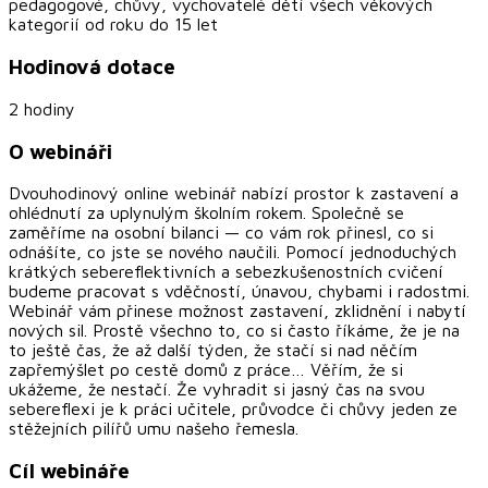
pedagogové, chůvy, vychovatelé dětí všech věkových
kategorií od roku do 15 let
Hodinová dotace
2 hodiny
O webináři
Dvouhodinový online webinář nabízí prostor k zastavení a
ohlédnutí za uplynulým školním rokem. Společně se
zaměříme na osobní bilanci — co vám rok přinesl, co si
odnášíte, co jste se nového naučili. Pomocí jednoduchých
krátkých sebereflektivních a sebezkušenostních cvičení
budeme pracovat s vděčností, únavou, chybami i radostmi.
Webinář vám přinese možnost zastavení, zklidnění i nabytí
nových sil. Prostě všechno to, co si často říkáme, že je na
to ještě čas, že až další týden, že stačí si nad něčím
zapřemýšlet po cestě domů z práce… Věřím, že si
ukážeme, že nestačí. Že vyhradit si jasný čas na svou
sebereflexi je k práci učitele, průvodce či chůvy jeden ze
stěžejních pilířů umu našeho řemesla.
Cíl webináře