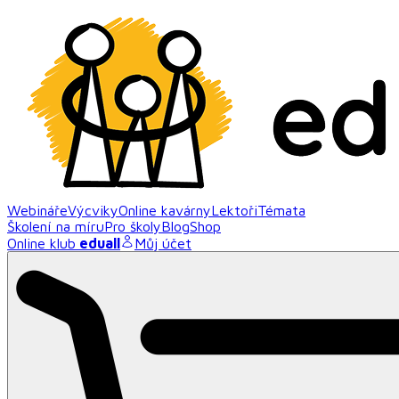
Webináře
Výcviky
Online kavárny
Lektoři
Témata
Školení na míru
Pro školy
Blog
Shop
Online klub
eduall
Můj účet