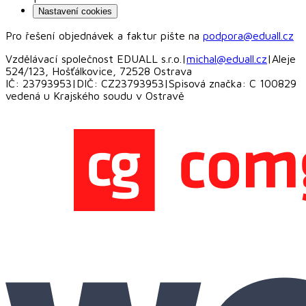
Nastavení cookies
Pro řešení objednávek a faktur pište na
podpora@eduall.cz
Vzdělávací společnost EDUALL s.r.o.
|
michal@eduall.cz
|
Aleje
524/123, Hošťálkovice, 72528 Ostrava
IČ: 23793953
|
DIČ: CZ23793953
|
Spisová značka: C 100829
vedená u Krajského soudu v Ostravě