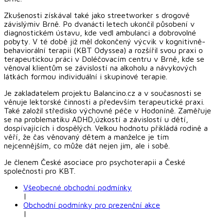
Zkušenosti získával také jako streetworker s drogově
závislýmiv Brně. Po dvanácti letech ukončil působení v
diagnostickém ústavu, kde vedl ambulanci a dobrovolné
pobyty. V té době již měl dokončený výcvik v kognitivně-
behaviorální terapii (KBT Odyssea) a rozšířil svou praxi o
terapeutickou práci v Doléčovacím centru v Brně, kde se
věnoval klientům se závislostí na alkoholu a návykových
látkách formou individuální i skupinové terapie.
Je zakladatelem projektu Balancino.cz a v současnosti se
věnuje lektorské činnosti a především terapeutické praxi.
Také založil středisko výchovné péče v Hodoníně. Zaměřuje
se na problematiku ADHD,úzkostí a závislostí u dětí,
dospívajících i dospělých. Velkou hodnotu přikládá rodině a
věří, že čas věnovaný dětem a manželce je tím
nejcennějším, co může dát nejen jim, ale i sobě.
Je členem České asociace pro psychoterapii a České
společnosti pro KBT.
Všeobecné obchodní podmínky
|
Obchodní podmínky pro prezenční akce
|