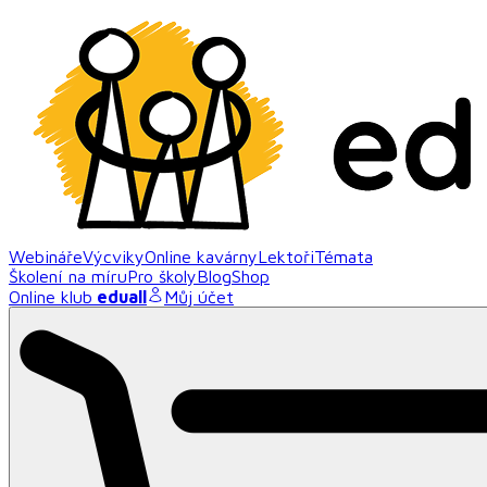
Webináře
Výcviky
Online kavárny
Lektoři
Témata
Školení na míru
Pro školy
Blog
Shop
Online klub
eduall
Můj účet