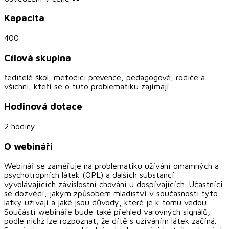
Kapacita
400
Cílová skupina
ředitelé škol, metodici prevence, pedagogové, rodiče a
všichni, kteří se o tuto problematiku zajímají
Hodinová dotace
2 hodiny
O webináři
Webinář se zaměřuje na problematiku užívání omamných a
psychotropních látek (OPL) a dalších substancí
vyvolávajících závislostní chování u dospívajících. Účastníci
se dozvědí, jakým způsobem mladiství v současnosti tyto
látky užívají a jaké jsou důvody, které je k tomu vedou.
Součástí webináře bude také přehled varovných signálů,
podle nichž lze rozpoznat, že dítě s užíváním látek začíná.