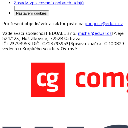
Zásady zpracování osobních údajů
|
Nastavení cookies
Pro řešení objednávek a faktur pište na
podpora@eduall.cz
Vzdělávací společnost EDUALL s.r.o.
|
michal@eduall.cz
|
Aleje
524/123, Hošťálkovice, 72528 Ostrava
IČ: 23793953
|
DIČ: CZ23793953
|
Spisová značka: C 100829
vedená u Krajského soudu v Ostravě