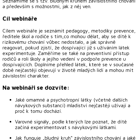
Seznámíme se s tzv. bludným kruhem závislostního chování
a především s možnostmi, jak z něj ven.
Cíl webináře
Cílem webináře je seznámit pedagogy, metodiky prevence,
ředitele škol a rodiče s tím,co mohou dělat, aby se dítě k
rizikovému chování vůbec nedostalo, a jak správně
reagovat, pokud zjistí, že dospívající již s užíváním látek
experimentuje. Zaměříme se také na preventivní přístup
rodičů a roli školy a jejího vedení v podpoře prevence u
dospívajících. Doplníme přehled látek, které se v současné
době nejčastěji objevují v životě mladých lidí a mohou mít
závislostní charakter.
Na webináři se dozvíte:
Jaké omamné a psychotropní látky (včetně dalších
návykových substancí) mladiství nejčastěji užívají a
proč k tomu dochází.
Varovné signály, podle kterých lze poznat, že dítě
začíná experimentovat s návykovými látkami.
Jak funguje „bludný kruh“ závislostního chování a jaké