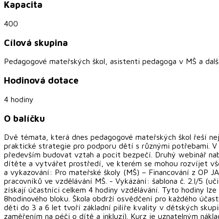
Kapacita
400
Cílová skupina
Pedagogové mateřských škol, asistenti pedagoga v MŠ a další
Hodinová dotace
4 hodiny
O balíčku
Dvě témata, která dnes pedagogové mateřských škol řeší nejč
praktické strategie pro podporu dětí s různými potřebami. V 
především budovat vztah a pocit bezpečí. Druhý webinář nabíd
dítěte a vytvářet prostředí, ve kterém se mohou rozvíjet vše
a vykazování: Pro mateřské školy (MŠ) – Financování z OP JAK
pracovníků ve vzdělávání MŠ. - Vykázání: šablona č. 2.I/5 (u
získají účastníci celkem 4 hodiny vzdělávání. Tyto hodiny lze
8hodinového bloku. Škola obdrží osvědčení pro každého účast
děti do 3 a 6 let tvoří základní pilíře kvality v dětských sk
zaměřením na péči o dítě a inkluzi). Kurz je uznatelným nákl