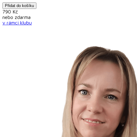
Přidat do košíku
790
Kč
nebo
zdarma
v rámci
klubu