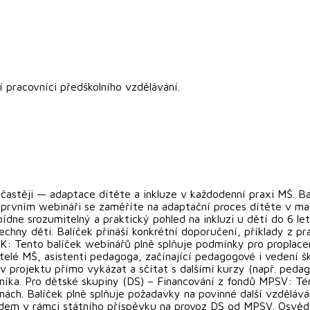
 pracovníci předškolního vzdělávání.
astěji — adaptace dítěte a inkluze v každodenní praxi MŠ. Ba
prvním webináři se zaměříte na adaptační proces dítěte v mate
ne srozumitelný a praktický pohled na inkluzi u dětí do 6 let
chny děti. Balíček přináší konkrétní doporučení, příklady z pr
: Tento balíček webinářů plně splňuje podmínky pro proplacení
čitelé MŠ, asistenti pedagoga, začínající pedagogové i vedení 
 v projektu přímo vykázat a sčítat s dalšími kurzy (např. peda
níka. Pro dětské skupiny (DS) – Financování z fondů MPSV: Té
upinách. Balíček plně splňuje požadavky na povinné další vzdělá
adem v rámci státního příspěvku na provoz DS od MPSV. Osvědče