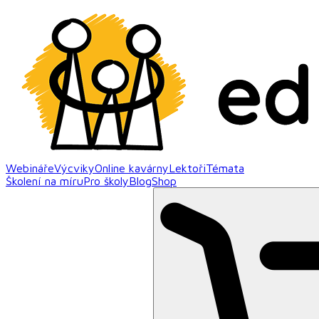
Webináře
Výcviky
Online kavárny
Lektoři
Témata
Školení na míru
Pro školy
Blog
Shop