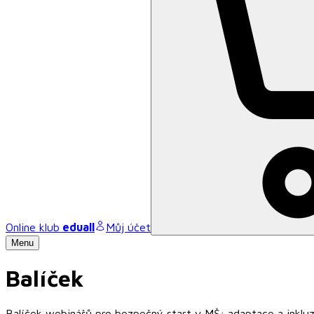
Online klub
eduall
Můj účet
Menu
Balíček
Balíček webinářů pro bezpečný start v MŠ: adaptace a inkluz