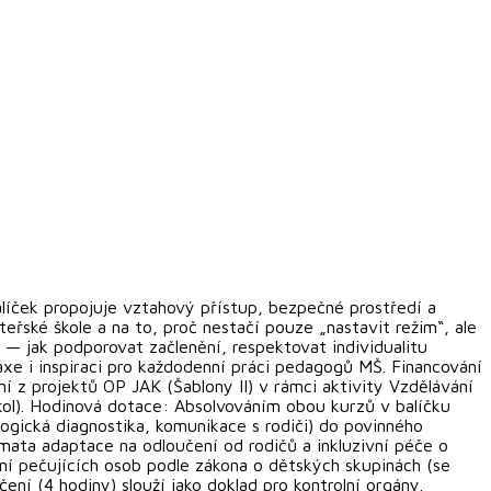
líček propojuje vztahový přístup, bezpečné prostředí a
řské škole a na to, proč nestačí pouze „nastavit režim“, ale
 — jak podporovat začlenění, respektovat individualitu
axe i inspiraci pro každodenní práci pedagogů MŠ. Financování
 z projektů OP JAK (Šablony II) v rámci aktivity Vzdělávání
škol). Hodinová dotace: Absolvováním obou kurzů v balíčku
gogická diagnostika, komunikace s rodiči) do povinného
mata adaptace na odloučení od rodičů a inkluzivní péče o
vání pečujících osob podle zákona o dětských skupinách (se
ní (4 hodiny) slouží jako doklad pro kontrolní orgány.