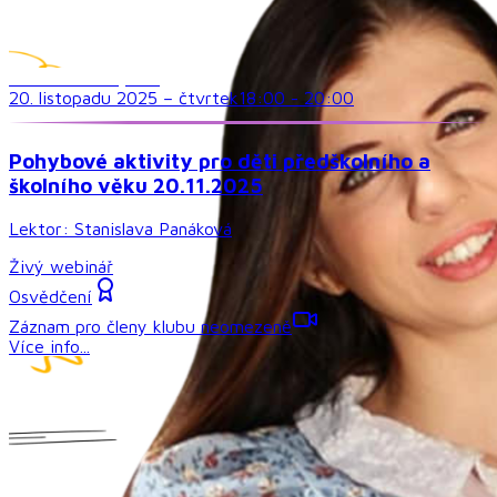
Družina a volný čas
20. listopadu 2025
–
čtvrtek
18:00
-
20:00
Pohybové aktivity pro děti předškolního a
školního věku 20.11.2025
Lektor:
Stanislava Panáková
Živý webinář
Osvědčení
Záznam pro členy klubu neomezeně
Více info...