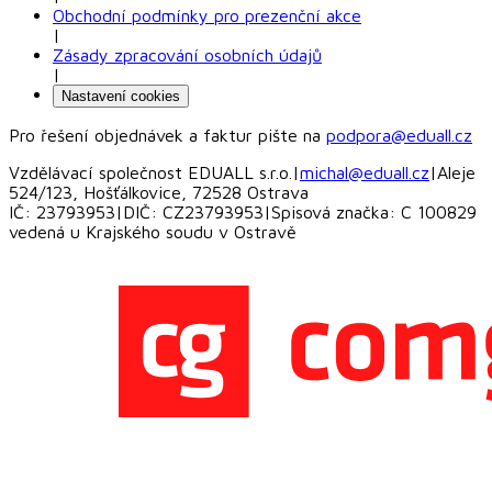
Obchodní podmínky pro prezenční akce
|
Zásady zpracování osobních údajů
|
Nastavení cookies
Pro řešení objednávek a faktur pište na
podpora@eduall.cz
Vzdělávací společnost EDUALL s.r.o.
|
michal@eduall.cz
|
Aleje
524/123, Hošťálkovice, 72528 Ostrava
IČ: 23793953
|
DIČ: CZ23793953
|
Spisová značka: C 100829
vedená u Krajského soudu v Ostravě