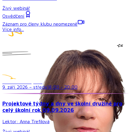
Živý webinář
Osvědčení
Záznam pro členy klubu neomezeně
Více info...
Družina a volný čas
9. září 2026
–
středa
18:00
-
20:00
Projektové týdny a dny ve školní družině pro
celý školní rok 09.09.2026
Lektor:
Anna Trefilová
Živý webinář