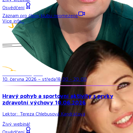
Osvědčení
Záznam pro členy klubu neomezeně
Více info...
Družina a volný čas
10. června 2026
–
středa
18:00
-
20:00
Hravý pohyb a sportovní aktivity s prvky
zdravotní výchovy 10.06.2026
Lektor:
Tereza Chlebusová Kandráčová
Živý webinář
Osvědčení