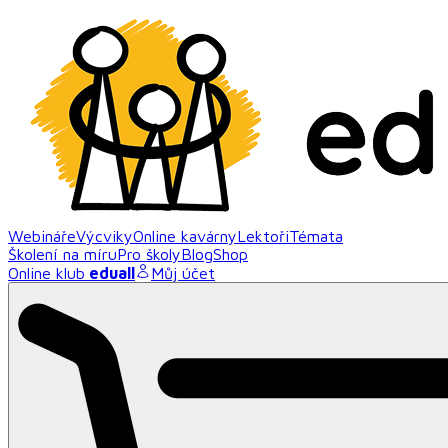
Webináře
Výcviky
Online kavárny
Lektoři
Témata
Školení na míru
Pro školy
Blog
Shop
Online klub
eduall
Můj účet