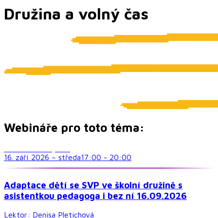
Družina a volný čas
Webináře pro toto téma:
Družina a volný čas
16. září 2026
–
středa
17:00
-
20:00
Adaptace dětí se SVP ve školní družině s
asistentkou pedagoga i bez ní 16.09.2026
Lektor:
Denisa Pletichová