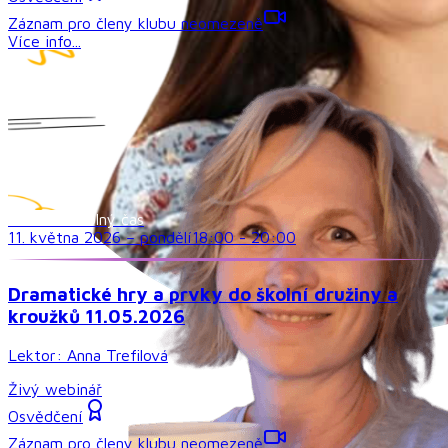
Záznam pro členy klubu neomezeně
Více info...
Družina a volný čas
11. května 2026
–
pondělí
18:00
-
20:00
Dramatické hry a prvky do školní družiny a
kroužků 11.05.2026
Lektor:
Anna Trefilová
Živý webinář
Osvědčení
Záznam pro členy klubu neomezeně