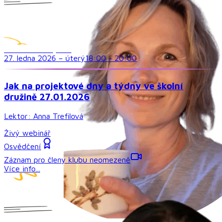
Družina a volný čas
27. ledna 2026
–
úterý
18:00
-
20:00
Jak na projektové dny a týdny ve školní
družině 27.01.2026
Lektor:
Anna Trefilová
Živý webinář
Osvědčení
Záznam pro členy klubu neomezeně
Více info...