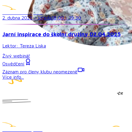
Družina a volný čas
2. dubna 2025
–
středa
18:00
-
19:30
Jarní inspirace do školní družiny 02.04.2025
Lektor:
Tereza Liska
Živý webinář
Osvědčení
Záznam pro členy klubu neomezeně
Více info...
Družina a volný čas