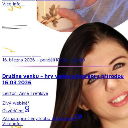
Více info...
Družina a volný čas
16. března 2026
–
pondělí
18:00
-
20:00
Družina venku – hry venku a tvoření s přírodou
16.03.2026
Lektor:
Anna Trefilová
Živý webinář
Osvědčení
Záznam pro členy klubu neomezeně
Více info...