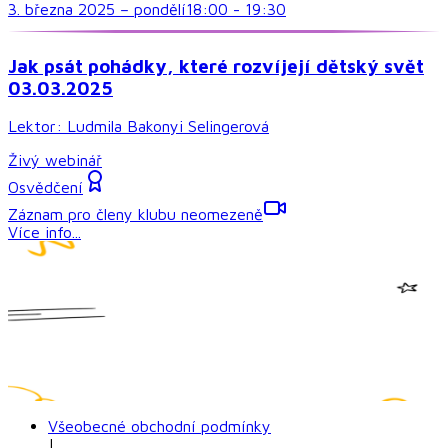
3. března 2025
–
pondělí
18:00
-
19:30
Jak psát pohádky, které rozvíjejí dětský svět
03.03.2025
Lektor:
Ludmila Bakonyi Selingerová
Živý webinář
Osvědčení
Záznam pro členy klubu neomezeně
Více info...
Všeobecné obchodní podmínky
|