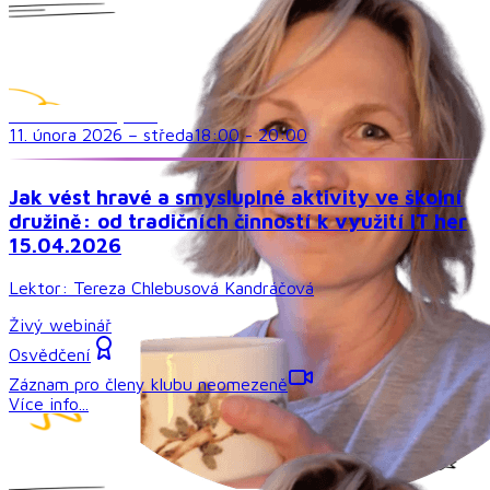
Družina a volný čas
11. února 2026
–
středa
18:00
-
20:00
Jak vést hravé a smysluplné aktivity ve školní
družině: od tradičních činností k využití IT her
15.04.2026
Lektor:
Tereza Chlebusová Kandráčová
Živý webinář
Osvědčení
Záznam pro členy klubu neomezeně
Více info...