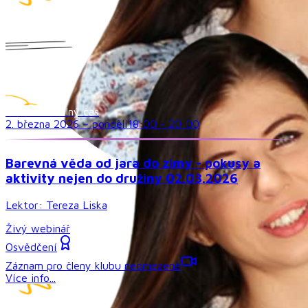
Družina a volný čas
2. března 2026
–
pondělí
18:00
-
20:00
Barevná věda od jara do zimy - pokusy a
aktivity nejen do družiny 02.03.2026
Lektor:
Tereza Liska
Živý webinář
Osvědčení
Záznam pro členy klubu neomezeně
Více info...