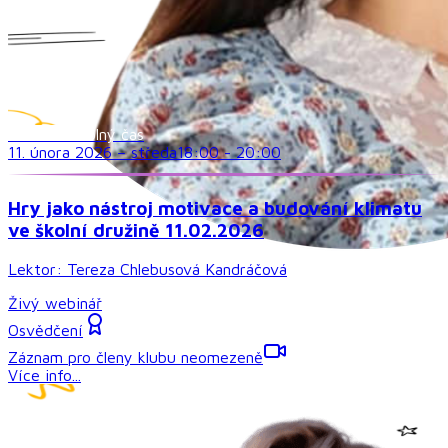
Družina a volný čas
11. února 2026
–
středa
18:00
-
20:00
Hry jako nástroj motivace a budování klimatu
ve školní družině 11.02.2026
Lektor:
Tereza Chlebusová Kandráčová
Živý webinář
Osvědčení
Záznam pro členy klubu neomezeně
Více info...